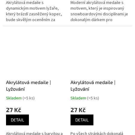
Akrylátová medaile s
Moderní akrylátová medaile s
dynamickým motivem lyžaře,
motivem, který je inspirovaný
který brázdí zasněžený kopec,
snowboardovými disciplínami je
bude skvělým oceněním za
dokonalým dárkem pro
skvělé výkony na sjezdovce.
fanoušky a skvělým oceněním
pro sportovce, jenž jsou
milovníky...
Akrylátová medaile |
Akrylátová medaile |
Lyžování
Lyžování
Skladem
(>5 ks)
Skladem
(>5 ks)
27 Kč
27 Kč
DETAIL
DETAIL
Akrylátová medaile s barvitou a
Po všech stránkách dokonalá