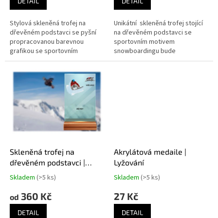
DETAIL
DETAIL
Stylová skleněná trofej na
Unikátní skleněná trofej stojící
dřevěném podstavci se pyšní
na dřevěném podstavci se
propracovanou barevnou
sportovním motivem
grafikou se sportovním
snowboardingu bude
motivem lyžování, díky které
dokonalým oceněním za
bude tím pravým oceněním za
dosažení úspěchů v
dosažení úspěchů v...
profesionálních i amatérských
závodech.
Skleněná trofej na
Akrylátová medaile |
dřevěném podstavci |
Lyžování
Snowboard
Skladem
(>5 ks)
Skladem
(>5 ks)
360 Kč
27 Kč
od
DETAIL
DETAIL