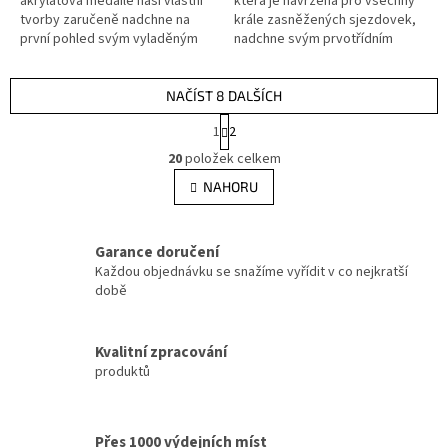
akrylátová medaile naší vlastní
která je navržená pro všechny
tvorby zaručeně nadchne na
krále zasněžených sjezdovek,
první pohled svým vyladěným
nadchne svým prvotřídním
designem, speciálně určeným
designem, jež je plný symboliky
pro jedničky ve světě lyžování.
a neochvějné touhy zvítězit.
NAČÍST 8 DALŠÍCH
S
1
2
t
O
r
20
položek celkem
v
á
l
NAHORU
n
á
k
d
o
v
a
Garance doručení
á
c
Každou objednávku se snažíme vyřídit v co nejkratší
n
í
době
í
p
r
v
Kvalitní zpracování
k
produktů
y
v
ý
p
Přes 1000 výdejních míst