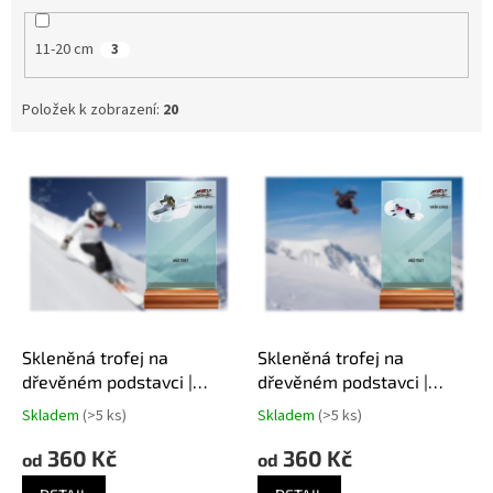
11-20 cm
3
Položek k zobrazení:
20
V
ý
p
i
s
p
r
o
d
Skleněná trofej na
Skleněná trofej na
u
dřevěném podstavci |
dřevěném podstavci |
k
Lyžování
Snowboard
Skladem
(>5 ks)
Skladem
(>5 ks)
t
ů
360 Kč
360 Kč
od
od