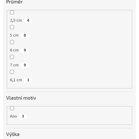
Průměr
2,5 cm
4
5 cm
8
6 cm
9
7 cm
9
6,1 cm
1
Vlastní motiv
Ano
3
Výška