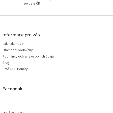
i
po celé ČR
s
u
Z
á
p
a
Informace pro vás
t
Jak nakupovat
í
Obchodní podmínky
Podmínky ochrany osobních údajů
Blog
Proč PPB Poháry?
Facebook
Instagram