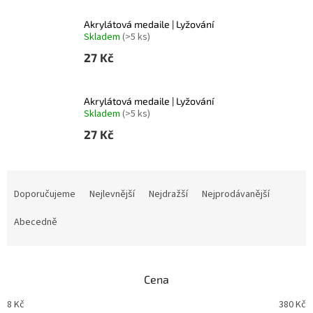
Akrylátová medaile | Lyžování
Skladem
(>5 ks)
27 Kč
Akrylátová medaile | Lyžování
Skladem
(>5 ks)
27 Kč
Ř
a
Doporučujeme
Nejlevnější
Nejdražší
Nejprodávanější
z
e
Abecedně
n
í
p
Cena
r
o
8
Kč
380
Kč