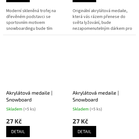
Moderní skleněná trofej na
Originální akrylátová medaile,
dřevěném podstavci se
která vás rázem přenese do
sportovním motivem
světa lyžování, bude
snowboardingu bude tím
nezapomenutelným dárkem pro
pravým oceněním za dosažení
mistry v tomto zimním sportu.
úspěchů v profesionálních i
amatérských závodech.
Akrylátová medaile |
Akrylátová medaile |
Snowboard
Snowboard
Skladem
(>5 ks)
Skladem
(>5 ks)
27 Kč
27 Kč
DETAIL
DETAIL