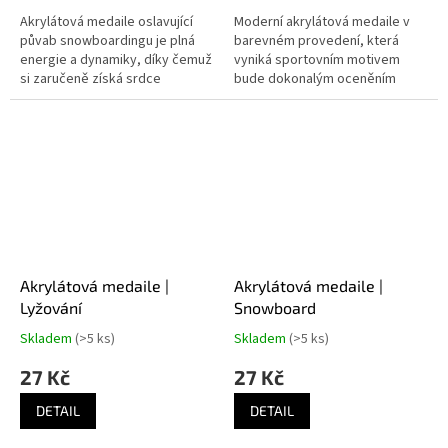
Akrylátová medaile oslavující
Moderní akrylátová medaile v
půvab snowboardingu je plná
barevném provedení, která
energie a dynamiky, díky čemuž
vyniká sportovním motivem
si zaručeně získá srdce
bude dokonalým oceněním
každého závodníka.
pro závodníky a vítěze
snowboardových soutěží.
Akrylátová medaile |
Akrylátová medaile |
Lyžování
Snowboard
Skladem
(>5 ks)
Skladem
(>5 ks)
27 Kč
27 Kč
DETAIL
DETAIL