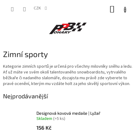
Přejít
NÁKUP
na
CZK
obsah
KOŠÍK
Zimní sporty
Kategorie zimních sportů je určená pro všechny milovníky sněhu a ledu.
Ať už máte ve svém okolí talentovaného snowboardistu, vytrvalého
běžkaře či nadaného slalomáře, dozajista mu právě zde vyberete to
pravé ocenění, kterým mu vzdáte holt za jeho skvělý sportovní výkon.
Nejprodávanější
Designová kovová medaile | Lyžař
Skladem
(>5 ks)
156 Kč