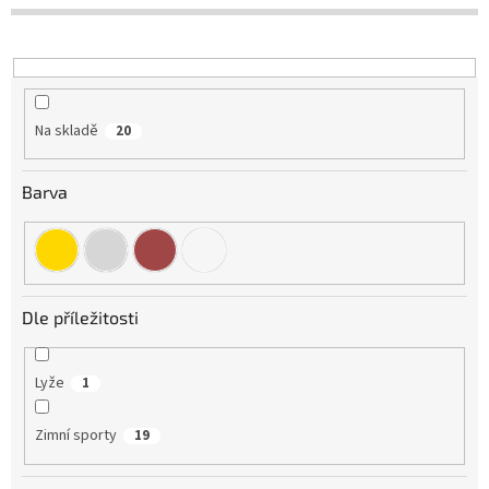
d
u
k
t
ů
Na skladě
20
Barva
Dle příležitosti
Lyže
1
Zimní sporty
19