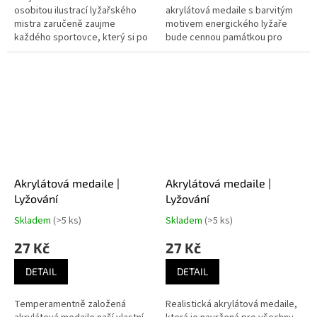
osobitou ilustrací lyžařského
akrylátová medaile s barvitým
mistra zaručeně zaujme
motivem energického lyžaře
každého sportovce, který si po
bude cennou památkou pro
náročném závodu zaslouženě
každého šampiona, který se
užívá sladké momenty
pyšní mimořádnými výkony v
vítězství.
rámci...
Akrylátová medaile |
Akrylátová medaile |
Lyžování
Lyžování
Skladem
(>5 ks)
Skladem
(>5 ks)
27 Kč
27 Kč
DETAIL
DETAIL
Temperamentně založená
Realistická akrylátová medaile,