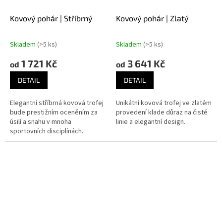
Kovový pohár | Stříbrný
Kovový pohár | Zlatý
Skladem
(>5 ks)
Skladem
(>5 ks)
1 721 Kč
3 641 Kč
od
od
DETAIL
DETAIL
Elegantní stříbrná kovová trofej
Unikátní kovová trofej ve zlatém
bude prestižním oceněním za
provedení klade důraz na čisté
úsilí a snahu v mnoha
linie a elegantní design.
sportovních disciplínách.