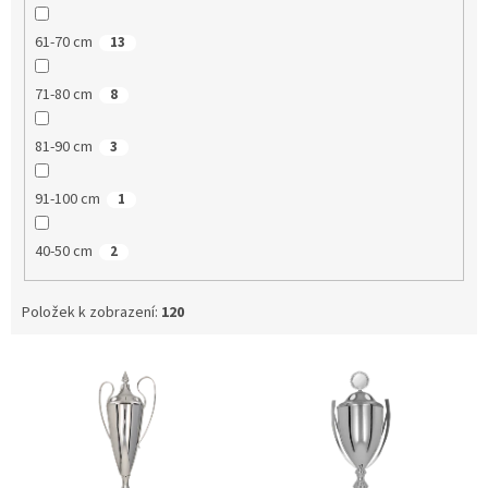
61-70 cm
13
71-80 cm
8
81-90 cm
3
91-100 cm
1
40-50 cm
2
Položek k zobrazení:
120
V
ý
p
i
s
p