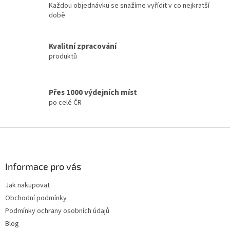
c
Každou objednávku se snažíme vyřídit v co nejkratší
n
í
době
í
p
r
v
Kvalitní zpracování
k
produktů
y
v
ý
p
Přes 1000 výdejních míst
i
po celé ČR
s
u
Z
á
p
a
Informace pro vás
t
Jak nakupovat
í
Obchodní podmínky
Podmínky ochrany osobních údajů
Blog