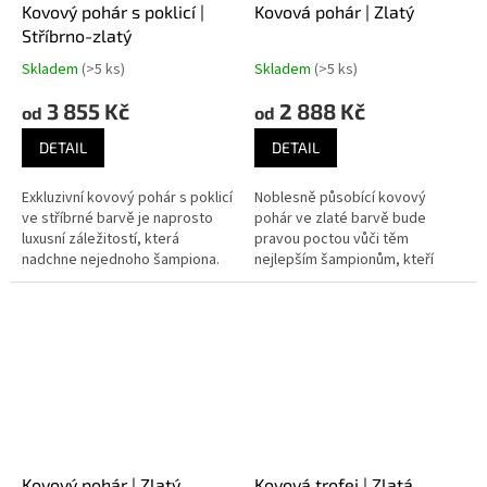
Kovový pohár s poklicí |
Kovová pohár | Zlatý
Stříbrno-zlatý
Skladem
(>5 ks)
Skladem
(>5 ks)
3 855 Kč
2 888 Kč
od
od
DETAIL
DETAIL
Exkluzivní kovový pohár s poklicí
Noblesně působící kovový
ve stříbrné barvě je naprosto
pohár ve zlaté barvě bude
luxusní záležitostí, která
pravou poctou vůči těm
nadchne nejednoho šampiona.
nejlepším šampionům, kteří
dosáhli vítězství.
Kovový pohár | Zlatý
Kovová trofej | Zlatá