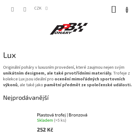
Přejít
NÁKUP
na
CZK
obsah
KOŠÍK
Lux
Originální poháry v luxusním provedení, které zaujmou nejen svým
unikátním designem, ale také prvotřídními materiály.
Trofeje z
kolekce Lux jsou ideální pro
ocenění mimořádných sportovních
výkonů
, ale také jako
pamětní předmět ze společenské události.
Nejprodávanější
Plastová trofej | Bronzová
Skladem
(>5 ks)
252 Kč