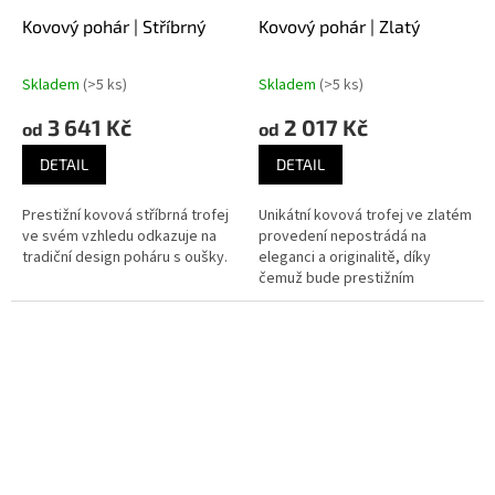
Kovový pohár | Stříbrný
Kovový pohár | Zlatý
Skladem
(>5 ks)
Skladem
(>5 ks)
3 641 Kč
2 017 Kč
od
od
DETAIL
DETAIL
Prestižní kovová stříbrná trofej
Unikátní kovová trofej ve zlatém
ve svém vzhledu odkazuje na
provedení nepostrádá na
tradiční design poháru s oušky.
eleganci a originalitě, díky
čemuž bude prestižním
oceněním za úspěch.