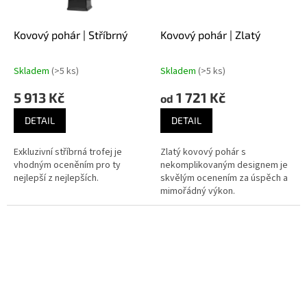
Kovový pohár | Stříbrný
Kovový pohár | Zlatý
Skladem
(>5 ks)
Skladem
(>5 ks)
5 913 Kč
1 721 Kč
od
DETAIL
DETAIL
Exkluzivní stříbrná trofej je
Zlatý kovový pohár s
vhodným oceněním pro ty
nekomplikovaným designem je
nejlepší z nejlepších.
skvělým ocenením za úspěch a
mimořádný výkon.