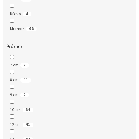
Dřevo
4
Mramor
68
Průměr
7 cm
2
8 cm
11
9 cm
2
10 cm
34
12 cm
41