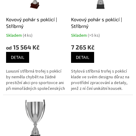
r
o
d
Kovový pohár s poklicí |
Kovový pohár s poklicí |
u
Stříbrný
Stříbrný
k
Skladem
(4 ks)
Skladem
(>5 ks)
t
ů
15 564 Kč
7 265 Kč
od
DETAIL
DETAIL
Luxusní stříbrná trofej s poklicí
Stylová stříbrná trofej s poklicí
by neměla chybět na žádné
klade ve svém designu důraz na
prestižní akci pro sportovce ani
prvotřídní zpracování a detaily,
při mimořádných společenských
jenž z ní činí unikátní kousek.
akcích.