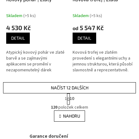
Skladem
(>5 ks)
Skladem
(>5 ks)
4 530 Kč
5 547 Kč
od
DETAIL
DETAIL
Atypický kovový pohár ve zlaté
Kovová trofej ve zlatém
barvě a se zajímavými
provedení s elegantními uchy a
aplikacemi se promění v
jemnou strukturou, která působí
nezapomenutelný dárek
slavnostně a reprezentativně.
každého vítěze.
Ideální ocenění pro významné
okamžiky vítězství.
NAČÍST 12 DALŠÍCH
S
1
10
t
O
r
120
položek celkem
v
á
l
NAHORU
n
á
k
d
o
v
a
Garance doručení
á