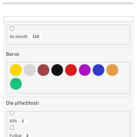
d
u
k
t
ů
Na skladě
120
Barva
Dle příležitosti
Běh
1
Fotbal
3