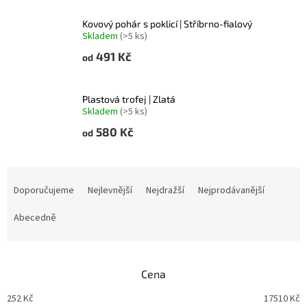
Kovový pohár s poklicí | Stříbrno-fialový
Skladem
(>5 ks)
491 Kč
od
Plastová trofej | Zlatá
Skladem
(>5 ks)
580 Kč
od
Ř
a
Doporučujeme
Nejlevnější
Nejdražší
Nejprodávanější
z
e
Abecedně
n
í
p
Cena
r
o
252
Kč
17510
Kč