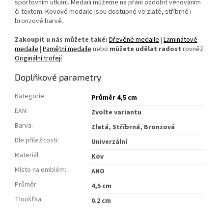
sportovním utkání.
Medaili můžeme na přání ozdobit věnováním
či textem. Kovové medaile jsou dostupné ve zlaté, stříbrné i
bronzové barvě.
Zakoupit u nás můžete také:
Dřevěné medaile
|
Laminátové
medaile
|
Pamětní medaile
nebo
můžete udělat radost
rovněž:
Originální trofejí
Doplňkové parametry
Kategorie
:
Průměr 4,5 cm
EAN
:
Zvolte variantu
Barva
:
Zlatá, Stříbrná, Bronzová
Dle příležitosti
:
Univerzální
Materiál
:
Kov
Místo na emblém
:
ANO
Průměr
:
4,5 cm
Tloušťka
:
0.2 cm