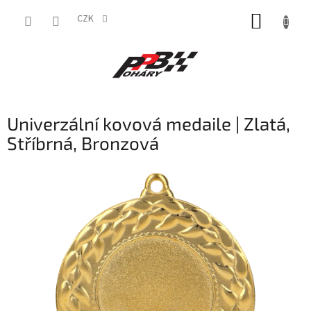
Přejít
NÁKUP
na
CZK
obsah
KOŠÍK
Univerzální kovová medaile | Zlatá,
Stříbrná, Bronzová