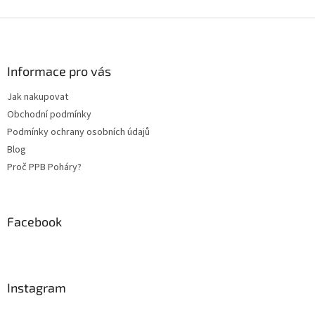
Z
á
p
a
Informace pro vás
t
Jak nakupovat
í
Obchodní podmínky
Podmínky ochrany osobních údajů
Blog
Proč PPB Poháry?
Facebook
Instagram