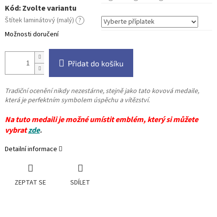
Kód:
Zvolte variantu
Štítek laminátový (malý)
?
Možnosti doručení
Přidat do košíku
Tradiční ocenění nikdy nezestárne, stejně jako tato kovová medaile,
která je perfektním symbolem úspěchu a vítězství.
Na tuto medaili je možné umístit emblém, který si můžete
vybrat
zde
.
Detailní informace
ZEPTAT SE
SDÍLET