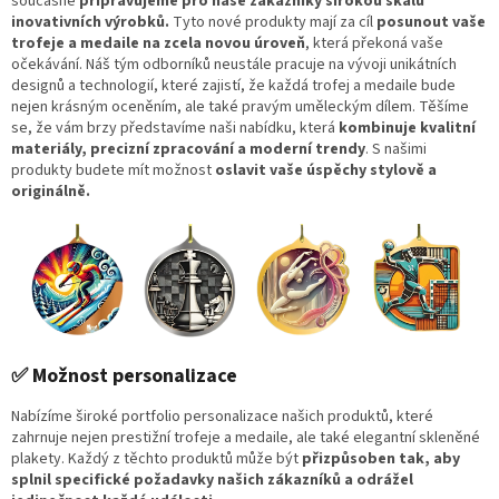
současně
připravujeme pro naše zákazníky širokou škálu
inovativních výrobků.
Tyto nové produkty mají za cíl
posunout vaše
trofeje a medaile na zcela novou úroveň
, která překoná vaše
očekávání. Náš tým odborníků neustále pracuje na vývoji unikátních
designů a technologií, které zajistí, že každá trofej a medaile bude
nejen krásným oceněním, ale také pravým uměleckým dílem. Těšíme
se, že vám brzy představíme naši nabídku, která
kombinuje kvalitní
materiály, precizní zpracování a moderní trendy
. S našimi
produkty budete mít možnost
oslavit vaše úspěchy stylově a
originálně.
✅ Možnost personalizace
Nabízíme široké portfolio personalizace našich produktů, které
zahrnuje nejen prestižní trofeje a medaile, ale také elegantní skleněné
plakety. Každý z těchto produktů může být
přizpůsoben tak, aby
splnil specifické požadavky našich zákazníků a odrážel