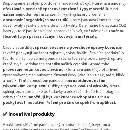
Disponujeme širokým portfoliem moderních strojů, které nám umožňují
efektivně a precizně zpracovávat různé typy materiálů
. Mezi
našimi nejmodernějšími zařízeními vynikají lasery určené na
opracování organických materiálů
, které jsou navrženy tak, aby
dosahovaly vysoké úrovně detailu a kvality. Dále máme k dispozici CO2
lasery, které jsou ideální pro zpracování kovů, což nám dává
značnou
flexibilitu při práci s různými kovovými materiály.
Naše vlastní dílny,
specializované na povrchové úpravy kovů
, nám
rovněž poskytují možnost zajistit vysokou kvalitu finálních produktů. V
těchto dílnách se zaměřujeme na různé techniky povrchových úprav,
které zvyšují odolnost a estetiku našich výrobků. Kromě toho
provozujeme zinkovou slévárnu
, která nám umožňuje efektivně
zpracovávat a manipulovat s různými kovy, jako jsou zinek, měď, hliník
a hořčík. Tímto způsobem jsme schopni
nabídnout našim
zákazníkům komplexní služby a vysoce kvalitní výrobky
, které
splňují jejich specifické požadavky a očekávání. Naše technologie a
vybavení nám
umožňují být konkurenceschopní na trhu a
poskytovat inovativní řešení pro široké spektrum aplikací.
✅ Inovativní produkty
V naší nové slévárně jsme s velkým nadšením zahájili výrobu a