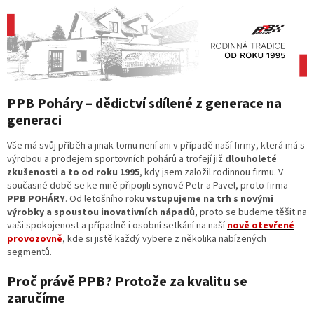
PPB Poháry – dědictví sdílené z generace na
generaci
Vše má svůj příběh a jinak tomu není ani v případě naší firmy, která má s
výrobou a prodejem sportovních pohárů a trofejí již
dlouholeté
zkušenosti a to od roku 1995
, kdy jsem založil rodinnou firmu. V
současné době se ke mně připojili synové Petr a Pavel, proto firma
PPB POHÁRY
. Od letošního roku
vstupujeme na trh s novými
výrobky a spoustou inovativních nápadů
, proto se budeme těšit na
vaši spokojenost a případně i osobní setkání na naší
nově otevřené
provozovně
, kde si jistě každý vybere z několika nabízených
segmentů.
Proč právě PPB? Protože za kvalitu se
zaručíme