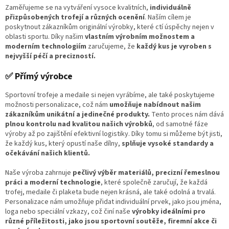
Zaměřujeme se na vytváření vysoce kvalitních,
individuálně
přizpůsobených trofejí a různých ocenění
. Naším cílem je
poskytnout zákazníkům originální výrobky, které ctí úspěchy nejen v
oblasti sportu. Díky našim
vlastním výrobním možnostem a
moderním technologiím
zaručujeme, že
každý kus je vyroben s
nejvyšší péčí a precizností.
✅ Přímý výrobce
Sportovní trofeje a medaile si nejen vyrábíme, ale také poskytujeme
možnosti personalizace, což nám
umožňuje nabídnout našim
zákazníkům unikátní a jedinečné produkty.
Tento proces nám dává
plnou kontrolu nad kvalitou našich výrobků
, od samotné fáze
výroby až po zajištění efektivní logistiky. Díky tomu si můžeme být jisti,
že každý kus, který opustí naše dílny,
splňuje vysoké standardy a
očekávání našich klientů.
Naše výroba zahrnuje
pečlivý výběr materiálů, precizní řemeslnou
práci a moderní technologie
, které společně zaručují, že každá
trofej, medaile či plaketa bude nejen krásná, ale také odolná a trvalá.
Personalizace nám umožňuje přidat individuální prvek, jako jsou jména,
loga nebo speciální vzkazy, což činí naše
výrobky ideálními pro
různé příležitosti, jako jsou sportovní soutěže, firemní akce či