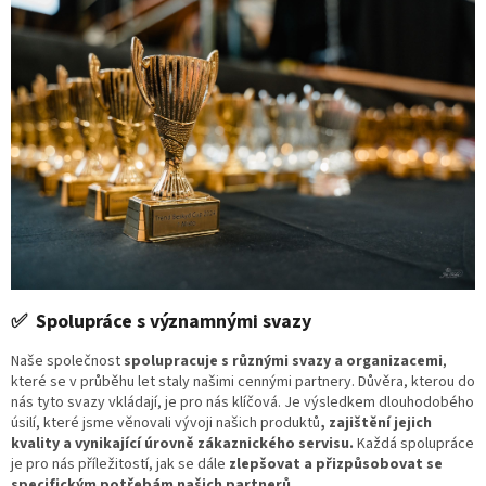
✅ Spolupráce s významnými svazy
Naše společnost
spolupracuje s různými svazy a organizacemi
,
které se v průběhu let staly našimi cennými partnery. Důvěra, kterou do
nás tyto svazy vkládají, je pro nás klíčová. Je výsledkem dlouhodobého
úsilí, které jsme věnovali vývoji našich produktů
, zajištění jejich
kvality a vynikající úrovně zákaznického servisu.
Každá spolupráce
je pro nás příležitostí, jak se dále
zlepšovat a přizpůsobovat se
specifickým potřebám našich partnerů.