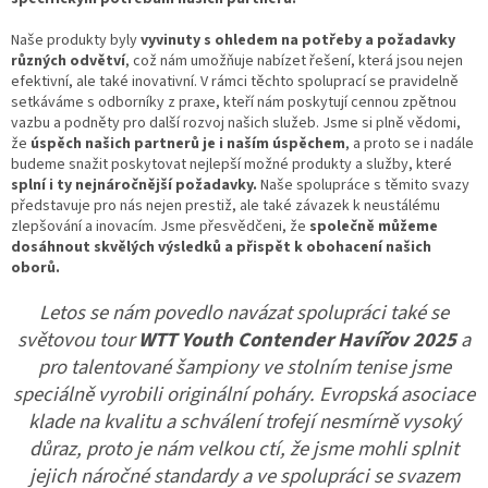
Naše produkty byly
vyvinuty s ohledem na potřeby a požadavky
různých odvětví
, což nám umožňuje nabízet řešení, která jsou nejen
efektivní, ale také inovativní. V rámci těchto spoluprací se pravidelně
setkáváme s odborníky z praxe, kteří nám poskytují cennou zpětnou
vazbu a podněty pro další rozvoj našich služeb. Jsme si plně vědomi,
že
úspěch našich partnerů je i naším úspěchem
, a proto se i nadále
budeme snažit poskytovat nejlepší možné produkty a služby, které
splní i ty nejnáročnější požadavky.
Naše spolupráce s těmito svazy
představuje pro nás nejen prestiž, ale také závazek k neustálému
zlepšování a inovacím. Jsme přesvědčeni, že
společně můžeme
dosáhnout skvělých výsledků a přispět k obohacení našich
oborů.
Letos se nám povedlo navázat spolupráci také se
světovou tour
WTT Youth Contender Havířov 2025
a
pro talentované šampiony ve stolním tenise jsme
speciálně vyrobili originální poháry. Evropská asociace
klade na kvalitu a schválení trofejí nesmírně vysoký
důraz, proto je nám velkou ctí, že jsme mohli splnit
jejich náročné standardy a ve spolupráci se svazem