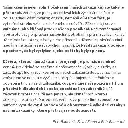
Naším cílem je nejen
splnit očekávání našich zákazníků, ale také je
překonat.
Věříme, že poskytování kvalitních výrobků a služeb je
pouze jednou částí rovnice; druhou, neméně důležitou částí, je
vytvoření silného vztahu založeného na důvěře. Zákaznický servis
vnímáme jako klíčový prvek našeho podnikání.
Naši zaměstnanci
jsou proto vždy připraveni naslouchat potřebám a přáním zákazníků, ať
už se jedná o dotazy, návrhy nebo případné stížnosti. Společně s nimi
hledáme nejlepší řešení, abychom zajistili, že
každý zákazník odejde
s pocitem, že byl vyslyšen a jeho potřeby byly splněny.
Důvěra, kterou nám zákazníci projevují, je pro nás nesmírně
cenná.
Pravidelně se snažíme zlepšovat naše výrobky a služby na
základě zpětné vazby, kterou od našich zákazníků dostáváme. Tímto
způsobem se neustále vyvíjíme a přizpůsobujeme se měnícím se
potřebám trhu a našich zákazníků, což
posiluje naši pozici na trhu a
přispívá k dlouhodobé spokojenosti našich zákazníků
. Náš
závazek k profesionalitě není jen slib, ale skutečnost, kterou
dokazujeme při každém jednání. Věříme, že pouze tímto způsobem
můžeme
vybudovat dlouhodobé a oboustranně výhodné vztahy s
našimi zákazníky, které přetrvají i v budoucnosti.
Petr Bauer st., Pavel Bauer a Petr Bauer ml.