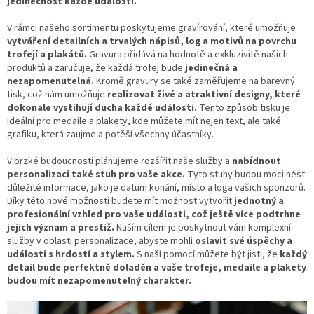
jedinečnost každé události.
V rámci našeho sortimentu poskytujeme gravírování, které umožňuje
vytváření detailních a trvalých nápisů, log a motivů na povrchu
trofejí a plakátů.
Gravura přidává na hodnotě a exkluzivitě našich
produktů a zaručuje, že každá trofej bude
jedinečná a
nezapomenutelná.
Kromě gravury se také zaměřujeme na barevný
tisk, což nám umožňuje
realizovat živé a atraktivní designy, které
dokonale vystihují ducha každé události.
Tento způsob tisku je
ideální pro medaile a plakety, kde můžete mít nejen text, ale také
grafiku, která zaujme a potěší všechny účastníky.
V brzké budoucnosti plánujeme rozšířit naše služby a
nabídnout
personalizaci také stuh pro vaše akce.
Tyto stuhy budou moci nést
důležité informace, jako je datum konání, místo a loga vašich sponzorů.
Díky této nové možnosti budete mít možnost vytvořit
jednotný a
profesionální vzhled pro vaše události, což ještě více podtrhne
jejich význam a prestiž.
Naším cílem je poskytnout vám komplexní
služby v oblasti personalizace, abyste mohli
oslavit své úspěchy a
události s hrdostí a stylem.
S naší pomocí můžete být jisti, že
každý
detail bude perfektně doladěn a vaše trofeje, medaile a plakety
budou mít nezapomenutelný charakter.