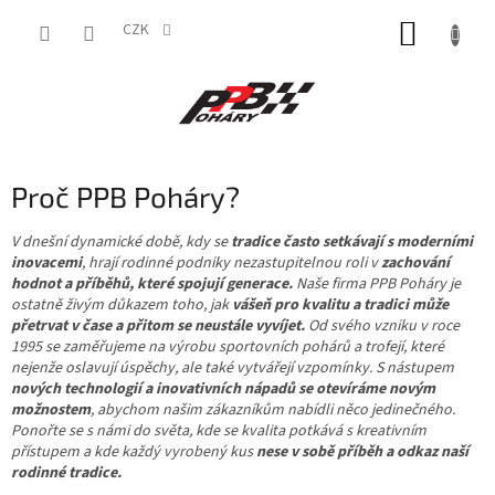
Přejít
NÁKUP
na
CZK
obsah
KOŠÍK
Proč PPB Poháry?
V dnešní dynamické době, kdy se
tradice často setkávají s moderními
inovacemi
, hrají rodinné podniky nezastupitelnou roli v
zachování
hodnot a příběhů, které spojují generace.
Naše firma PPB Poháry je
ostatně živým důkazem toho, jak
vášeň pro kvalitu a tradici může
přetrvat v čase a přitom se neustále vyvíjet.
Od svého vzniku v roce
1995 se zaměřujeme na výrobu sportovních pohárů a trofejí, které
nejenže oslavují úspěchy, ale také vytvářejí vzpomínky. S nástupem
nových technologií a inovativních nápadů se otevíráme novým
možnostem
, abychom našim zákazníkům nabídli něco jedinečného.
Ponořte se s námi do světa, kde se kvalita potkává s kreativním
přístupem a kde každý vyrobený kus
nese v sobě příběh a odkaz naší
rodinné tradice.