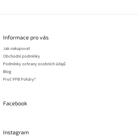
Z
á
p
a
Informace pro vás
t
Jak nakupovat
í
Obchodní podmínky
Podmínky ochrany osobních údajů
Blog
Proč PPB Poháry?
Facebook
Instagram