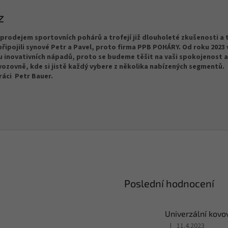
z
prodejem sportovních pohárů a trofejí již dlouholeté zkušenosti a t
řipojili synové Petr a Pavel, proto firma PPB POHÁRY. Od roku 2023 
 inovativních nápadů, proto se budeme těšit na vaši spokojenost a
vozovně, kde si jistě každý vybere z několika nabízených segmentů.
ráci Petr Bauer.
Poslední hodnocení
Univerzální kovov
|
11.4.2023