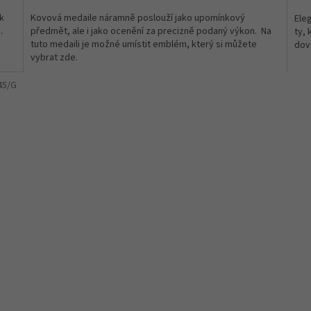
k
Kovová medaile náramně poslouží jako upomínkový
Ele
.
předmět, ale i jako ocenění za precizně podaný výkon. Na
ty, 
tuto medaili je možné umístit emblém, který si můžete
dov
vybrat zde.
45/G