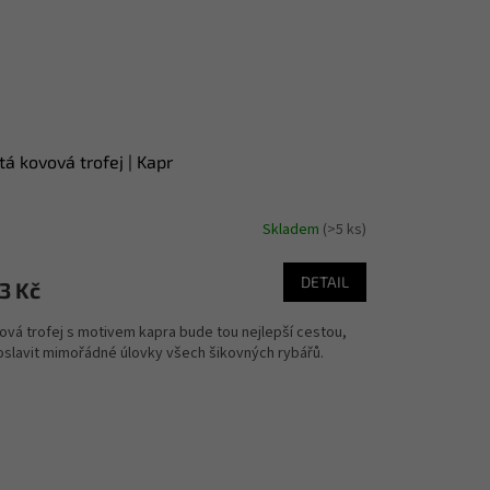
tá kovová trofej | Kapr
Skladem
(>5 ks)
DETAIL
3 Kč
ová trofej s motivem kapra bude tou nejlepší cestou,
 oslavit mimořádné úlovky všech šikovných rybářů.