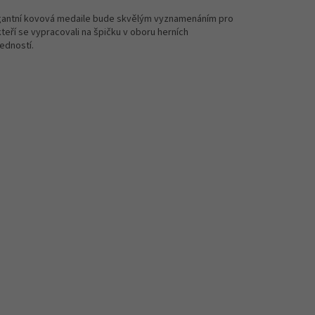
gantní kovová medaile bude skvělým vyznamenáním pro
kteří se vypracovali na špičku v oboru herních
edností.