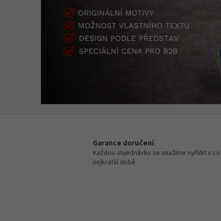
.
c
z
Garance doručení
Každou objednávku se snažíme vyřídit v co
nejkratší době