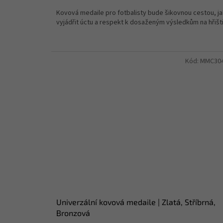
Kovová medaile pro fotbalisty bude šikovnou cestou, ja
vyjádřit úctu a respekt k dosaženým výsledkům na hřišti
Kód:
MMC30
Univerzální kovová medaile | Zlatá, Stříbrná,
Bronzová