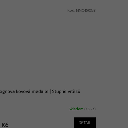
Kód:
MMC4503/B
ignová kovová medaile | Stupně vítězů
Skladem
(>5 ks)
DETAIL
 Kč