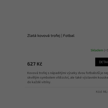
Zlatá kovová trofej | Fotbal
Skladem
(>
DETAI
627 Kč
Kovová trofej s nápaditými výseky dvou fotbalistů je ne
skvělým symbolem vítězství, ale také výstavním kous
do každé vitríny.
Kód:
ML-