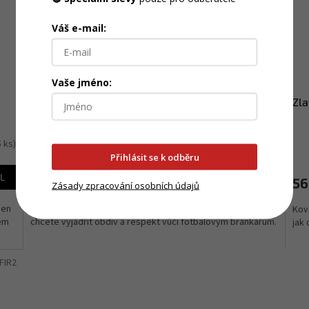
Váš e-mail:
Vaše jméno:
Zlatá kovová trofej | Brankář
Zla
5 ks)
Skladem
(>5 ks)
Přihlásit se k odběru
L
DETAIL
627 Kč
56
Zásady zpracování osobních údajů
jen
Elegantně navržená trofej je navržená pro okamžiky,
Kov
kem
chcete vyjádřit obdiv a respekt vůči fotbalovým brankářům.
jak
FIR2