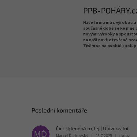
PPB-POHÁRY.c
Naše firma má s výrobou a 
současné době se ke mně p
novými výrobky a spoustou
na naší nově otevřené pro
Těším se na osobní spolup
Poslední komentáře
Čirá skleněná trofej | Univerzální
MĎ
Marcel Ďurkovský
|
23.7.2025
|
dotaz