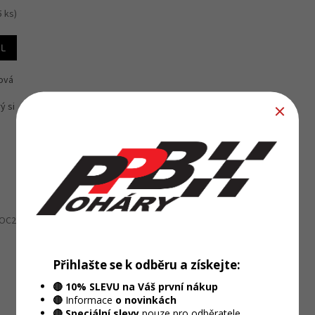
5 ks)
IL
vová
ý si
Nová řada Metline
SOC2
Kód:
ML-SOC3
Přihlašte se k odběru a získejte:
🔴 10% SLEVU na Váš první nákup
🔴
Informace
o novinkách
🔴 Speciální slevy
pouze pro odběratele