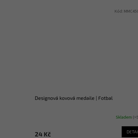
Kód:
MMC45
Designová kovová medaile | Fotbal
Skladem
(>
DETAI
24 Kč