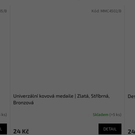
05/B
Kód:
MMC4502/B
Univerzální kovová medaile | Zlatá, Stříbrná,
Des
Bronzová
5 ks)
Skladem
(>5 ks)
L
DETAIL
24 Kč
24