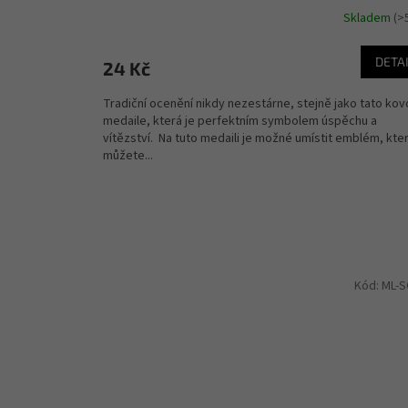
Skladem
(>
DETA
24 Kč
Tradiční ocenění nikdy nezestárne, stejně jako tato ko
medaile, která je perfektním symbolem úspěchu a
vítězství. Na tuto medaili je možné umístit emblém, kter
můžete...
Kód:
ML-