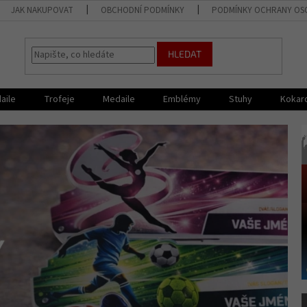
JAK NAKUPOVAT
OBCHODNÍ PODMÍNKY
PODMÍNKY OCHRANY OS
HLEDAT
aile
Trofeje
Medaile
Emblémy
Stuhy
Kokar