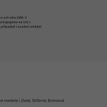
o od roku 1995. V
vstupujeme na trh s
 případně i osobní setkání
á medaile | Zlatá, Stříbrná, Bronzová