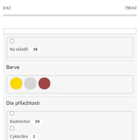
o
8
Kč
790
Kč
d
u
k
t
ů
Na skladě
36
Barva
Dle příležitosti
Badminton
10
Cyklistika
1