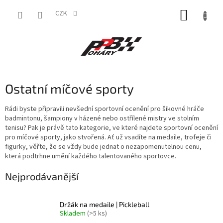
Přejít
NÁKUP
na
CZK
obsah
KOŠÍK
Ostatní míčové sporty
Rádi byste připravili nevšední sportovní ocenění pro šikovné hráče
badmintonu, šampiony v házené nebo ostřílené mistry ve stolním
tenisu? Pak je právě tato kategorie, ve které najdete sportovní ocenění
pro míčové sporty, jako stvořená. Ať už vsadíte na medaile, trofeje či
figurky, věřte, že se vždy bude jednat o nezapomenutelnou cenu,
která podtrhne umění každého talentovaného sportovce.
Nejprodávanější
Držák na medaile | Pickleball
Skladem
(>5 ks)