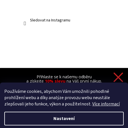
Sledovat na Instagramu
Přihlaste se k našemu odběru
a získejte
10% slevu
na Váš první nákup.
Používáme cookies, abychom Vám umožnili pohodlné
prohlížení webu a díky analýze provozu webu neustále
zlepšovali jeho funkce, výkon a použitelnost.
Více informací
Chci novinky a 10% slevu
Zásady zpracování osobních údajů
Nastavení
Vytvořil Shoptet