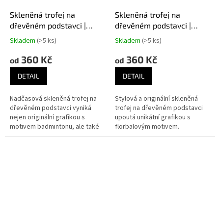
Skleněná trofej na
Skleněná trofej na
dřevěném podstavci |
dřevěném podstavci |
Badminton
Florbal
Skladem
(>5 ks)
Skladem
(>5 ks)
360 Kč
360 Kč
od
od
DETAIL
DETAIL
Nadčasová skleněná trofej na
Stylová a originální skleněná
dřevěném podstavci vyniká
trofej na dřevěném podstavci
nejen originální grafikou s
upoutá unikátní grafikou s
motivem badmintonu, ale také
florbalovým motivem.
svým kvalitním pracováním.