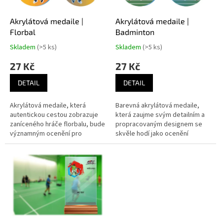
o
d
Akrylátová medaile |
Akrylátová medaile |
u
Florbal
Badminton
k
Skladem
(>5 ks)
Skladem
(>5 ks)
t
ů
27 Kč
27 Kč
DETAIL
DETAIL
Akrylátová medaile, která
Barevná akrylátová medaile,
autentickou cestou zobrazuje
která zaujme svým detailním a
zaníceného hráče florbalu, bude
propracovaným designem se
významným ocenění pro
skvěle hodí jako ocenění
každého šampiona.
pro vítěze badmintonových
utkání.