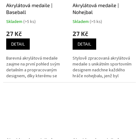
Akrylátová medaile |
Akrylátová medaile |
Baseball
Nohejbal
Skladem
(>5 ks)
Skladem
(>5 ks)
27 Kč
27 Kč
DETAIL
DETAIL
Barevná akrylátová medaile
Stylově zpracovaná akrylátová
zaujme na první pohled svým
medaile s unikátním sportovním
detailním a propracovaným
designem nadchne každého
designem, díky kterému se
hráče nohejbalu, jenž byl
skvěle hodí jako ocenění
součástí vítězného týmu, který
pro vítězné týmy baseballových
dosáhl úspěchu v turnaji.
turnajů.