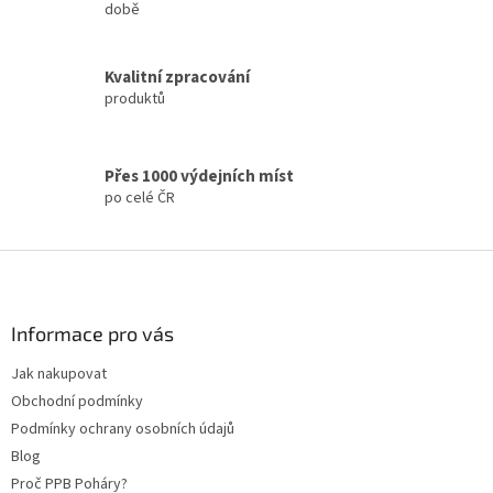
í
době
í
p
r
v
Kvalitní zpracování
k
produktů
y
v
ý
p
Přes 1000 výdejních míst
i
po celé ČR
s
u
Z
á
p
a
Informace pro vás
t
Jak nakupovat
í
Obchodní podmínky
Podmínky ochrany osobních údajů
Blog
Proč PPB Poháry?