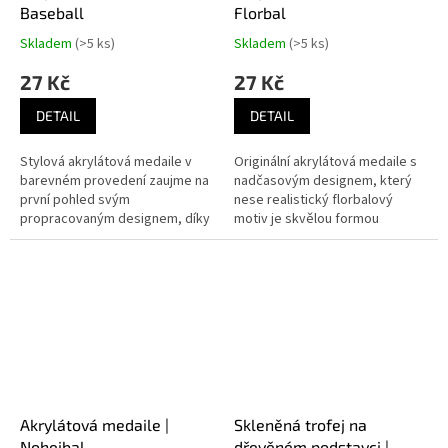
Baseball
Florbal
Skladem
(>5 ks)
Skladem
(>5 ks)
27 Kč
27 Kč
DETAIL
DETAIL
Stylová akrylátová medaile v
Originální akrylátová medaile s
barevném provedení zaujme na
nadčasovým designem, který
první pohled svým
nese realistický florbalový
propracovaným designem, díky
motiv je skvělou formou
kterému je dokonalou cenou
ocenění jednotlivců i celého
pro vítězné týmy baseballových
týmu, jenž podal pozoruhodný
turnajů.
výkon na...
Akrylátová medaile |
Skleněná trofej na
Nohejbal
dřevěném podstavci |