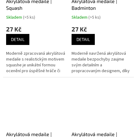
Akrylátová medaile |
Akrylátová medaile |
Squash
Badminton
Skladem
(>5 ks)
Skladem
(>5 ks)
27 Kč
27 Kč
DETAIL
DETAIL
Moderně zpracovaná akrylátová
Moderně navržená akrylátová
medaile s realistickým motivem
medaile bezpochyby zaujme
squashe je unikátní formou
svým detailním a
ocenění pro úspěšné hráče či
propracovaným designem, díky
týmy na profesionálních i
kterému se dokonale hodí jako
amatérských turnajích.
ocenění pro vítěze
badmintonových utkání.
Akrylátová medaile |
Akrylátová medaile |