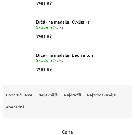
790 Kč
Držák na medaile | Cyklistika
Skladem
(>5 ks)
790 Kč
Držák na medaile | Badminton
Skladem
(>5 ks)
790 Kč
Ř
a
Doporučujeme
Nejlevnější
Nejdražší
Nejprodávanější
z
e
Abecedně
n
í
p
Cena
r