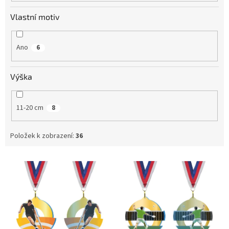
Vlastní motiv
Ano
6
Výška
11-20 cm
8
Položek k zobrazení:
36
V
ý
p
i
s
p
r