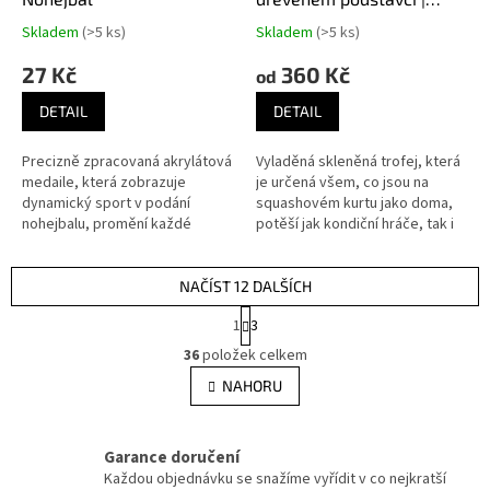
Squash
Skladem
(>5 ks)
Skladem
(>5 ks)
27 Kč
360 Kč
od
DETAIL
DETAIL
Precizně zpracovaná akrylátová
Vyladěná skleněná trofej, která
medaile, která zobrazuje
je určená všem, co jsou na
dynamický sport v podání
squashovém kurtu jako doma,
nohejbalu, promění každé
potěší jak kondiční hráče, tak i
předávání ocenění v
profesionály ve svém oboru.
nezapomenutelný okamžik.
NAČÍST 12 DALŠÍCH
S
1
3
t
O
r
36
položek celkem
v
á
l
NAHORU
n
á
k
d
o
v
a
Garance doručení
á
c
Každou objednávku se snažíme vyřídit v co nejkratší
n