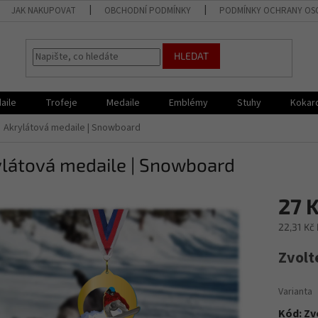
JAK NAKUPOVAT
OBCHODNÍ PODMÍNKY
PODMÍNKY OCHRANY OS
HLEDAT
aile
Trofeje
Medaile
Emblémy
Stuhy
Kokar
Akrylátová medaile | Snowboard
ylátová medaile | Snowboard
27 
22,31 Kč
Měrná
Zvolt
cena:
Varianta
Kód:
Zv