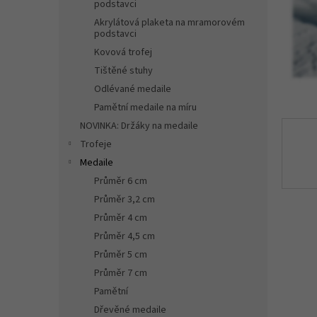
n
podstavci
e
Akrylátová plaketa na mramorovém
l
podstavci
Kovová trofej
Tištěné stuhy
Odlévané medaile
Pamětní medaile na míru
NOVINKA: Držáky na medaile
Trofeje
Medaile
Průměr 6 cm
Průměr 3,2 cm
Průměr 4 cm
Průměr 4,5 cm
Průměr 5 cm
Průměr 7 cm
Pamětní
Dřevěné medaile