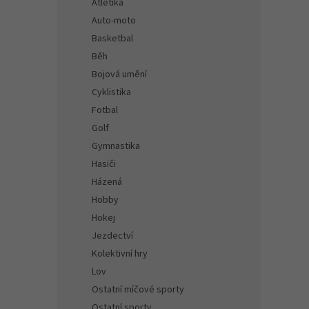
Atletika
Auto-moto
Basketbal
Běh
Bojová umění
Cyklistika
Fotbal
Golf
Gymnastika
Hasiči
Házená
Hobby
Hokej
Jezdectví
Kolektivní hry
Lov
Ostatní míčové sporty
Ostatní sporty