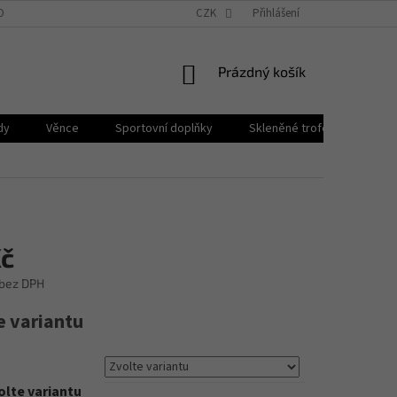
OBNÍCH ÚDAJŮ
BLOG
PROČ PPB POHÁRY?
CZK
Přihlášení
NÁKUPNÍ
Prázdný košík
KOŠÍK
dy
Věnce
Sportovní doplňky
Skleněné trofeje
Plak
Kč
bez DPH
e variantu
olte variantu