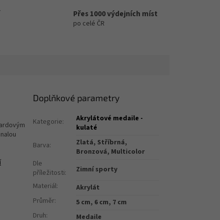
Přes 1000 výdejních míst
po celé ČR
Doplňkové parametry
Akrylátové medaile -
Kategorie
:
boardovým
kulaté
onalou
Zlatá, Stříbrná,
Barva
:
Bronzová, Multicolor
í
Dle
Zimní sporty
příležitosti
:
Materiál
:
Akrylát
Průměr
:
5 cm, 6 cm, 7 cm
Druh
:
Medaile