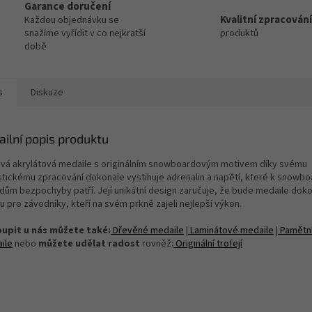
Garance doručení
Kvalitní zpracování
Každou objednávku se
snažíme vyřídit v co nejkratší
produktů
době
s
Diskuze
ailní popis produktu
ová akrylátová medaile s originálním snowboardovým motivem díky svému
istickému zpracování dokonale vystihuje adrenalin a napětí, které k snow
dům bezpochyby patří. Její unikátní design zaručuje, že bude medaile dok
 pro závodníky, kteří na svém prkně zajeli nejlepší výkon.
upit u nás můžete také:
Dřevěné medaile
|
Laminátové medaile
|
Pamětn
ile
nebo
můžete udělat radost
rovněž:
Originální trofejí