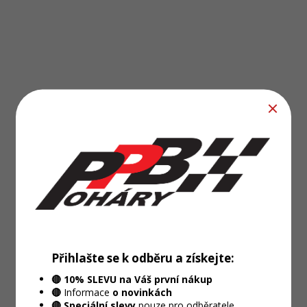
Přihlašte se k odběru a získejte:
🔴 10% SLEVU na Váš první nákup
🔴
Informace
o novinkách
🔴 Speciální slevy
pouze pro odběratele