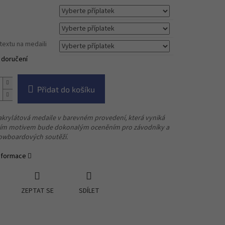
textu na medaili
 doručení
Přidat do košíku
akrylátová medaile v barevném provedení, která vyniká
ím motivem bude dokonalým oceněním pro
závodníky a
nowboardových soutěží.
informace
ZEPTAT SE
SDÍLET