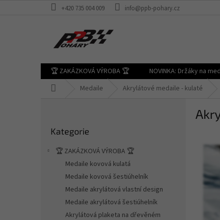
Přejít
+420 735 004 009
info@ppb-pohary.cz
na
obsah
🏆 ZAKÁZKOVÁ VÝROBA 🏆
NOVINKA: Držáky na med
Domů
Medaile
Akrylátové medaile - kulaté
P
Akr
o
Přeskočit
s
Kategorie
kategorie
t
r
🏆 ZAKÁZKOVÁ VÝROBA 🏆
a
Medaile kovová kulatá
n
Medaile kovová šestiúhelník
n
í
Medaile akrylátová vlastní design
p
Medaile akrylátová šestiúhelník
a
Akrylátová plaketa na dřevěném