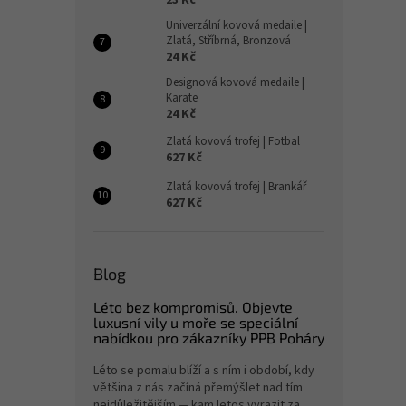
23 Kč
Univerzální kovová medaile |
Zlatá, Stříbrná, Bronzová
24 Kč
Designová kovová medaile |
Karate
24 Kč
Zlatá kovová trofej | Fotbal
627 Kč
Zlatá kovová trofej | Brankář
627 Kč
Blog
Léto bez kompromisů. Objevte
luxusní vily u moře se speciální
nabídkou pro zákazníky PPB Poháry
Léto se pomalu blíží a s ním i období, kdy
většina z nás začíná přemýšlet nad tím
nejdůležitějším — kam letos vyrazit za