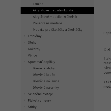
Lamino
Akrylátové medaile - kulaté
Akrylátové medaile - 6 úhelník
Pouzdra na medaile
Medaile pro školáčky a školkáčky
Popi
Emblémy
Stuhy
Kokardy
Det
Věnce
Styl
Sportovní doplňky
real
závo
Dřevěné vlajky
cenou
Dřevěné brože
Dřevěné náušnice
Zako
meda
Dřevěné náramky
Skleněné trofeje
Plakety a figury
Štítky