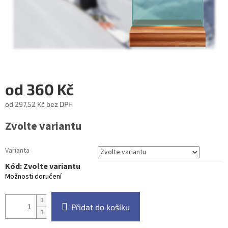
od
360 Kč
od
297,52 Kč
bez DPH
Měrná
Zvolte variantu
cena:
Varianta
Kód:
Zvolte variantu
Možnosti doručení
Přidat do košíku