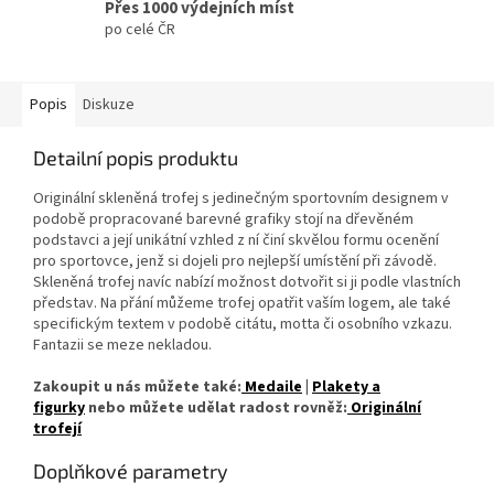
Přes 1000 výdejních míst
po celé ČR
Popis
Diskuze
Detailní popis produktu
Originální skleněná trofej s jedinečným sportovním designem v
podobě propracované barevné grafiky stojí na dřevěném
podstavci a její unikátní vzhled z ní činí skvělou formu ocenění
pro sportovce, jenž si dojeli pro nejlepší umístění při závodě.
Skleněná trofej navíc nabízí možnost dotvořit si ji podle vlastních
představ. Na přání můžeme trofej opatřit vaším logem, ale také
specifickým textem v podobě citátu, motta či osobního vzkazu.
Fantazii se meze nekladou.
Zakoupit u nás můžete také:
Medaile
|
Plakety a
figurky
nebo můžete udělat radost rovněž:
Originální
trofejí
Doplňkové parametry