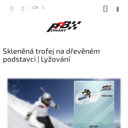
Přejít
NÁKUP
na
CZK
obsah
KOŠÍK
Skleněná trofej na dřevěném
podstavci | Lyžování