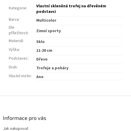
Vlastní skleněná trofej na dřevěném
Kategorie
:
podstavci
Barva
:
Multicolor
Dle
Zimní sporty
příležitosti
:
Materiál
:
Sklo
Výška
:
11-20 cm
Podstavec
:
Dřevo
Druh
:
Trofeje a poháry
Vlastní motiv
:
Ano
Z
á
p
a
Informace pro vás
t
Jak nakupovat
í