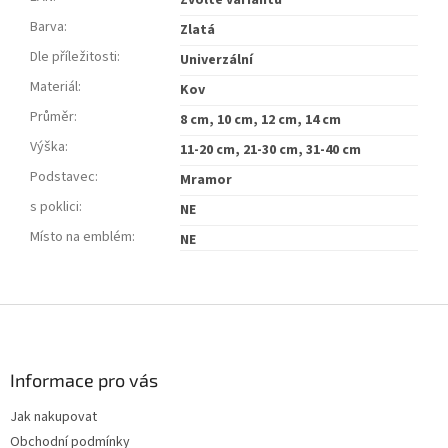
Zvolte variantu
Barva
:
Zlatá
Dle příležitosti
:
Univerzální
Materiál
:
Kov
Průměr
:
8 cm, 10 cm, 12 cm, 14 cm
Výška
:
11-20 cm, 21-30 cm, 31-40 cm
Podstavec
:
Mramor
s poklici
:
NE
Místo na emblém
:
NE
Z
á
p
a
Informace pro vás
t
Jak nakupovat
í
Obchodní podmínky