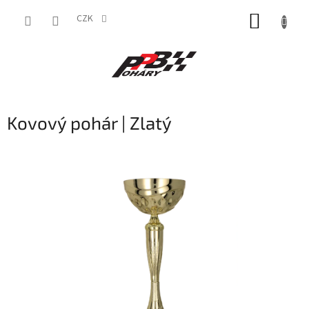
Přejít
NÁKUP
na
CZK
obsah
KOŠÍK
Kovový pohár | Zlatý