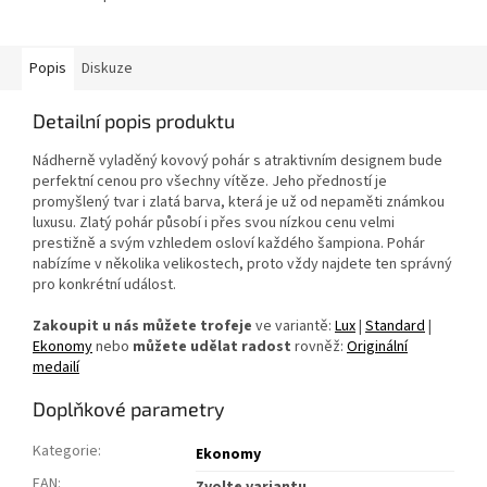
Popis
Diskuze
Detailní popis produktu
Nádherně vyladěný kovový pohár s atraktivním designem bude
perfektní cenou pro všechny vítěze. Jeho předností je
promyšlený tvar i zlatá barva, která je už od nepaměti známkou
luxusu. Zlatý pohár působí i přes svou nízkou cenu velmi
prestižně a svým vzhledem osloví každého šampiona. Pohár
nabízíme v několika velikostech, proto vždy najdete ten správný
pro konkrétní událost.
Zakoupit u nás můžete trofeje
ve variantě:
Lux
|
Standard
|
Ekonomy
nebo
můžete udělat radost
rovněž:
Originální
medailí
Doplňkové parametry
Kategorie
:
Ekonomy
EAN
: