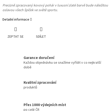
Precizně zpracovaný kovový pohár v luxusní zlaté barvě bude náležitou
oslavou všech špiček ve světě sportu.
Detailní informace
ZEPTAT SE
SDÍLET
Garance doručení
Každou objednávku se snažíme vyřídit v co nejkratší
době
Kvalitní zpracování
produktů
Přes 1000 výdejních míst
po celé ČR