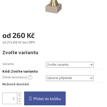
od
260 Kč
od
214,88 Kč
bez DPH
Měrná
Zvolte variantu
cena:
Varianta
Kód:
Zvolte variantu
Štítek laminátový
?
Možnosti doručení
Přidat do košíku