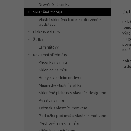
Dřevěné náramky
Det
Skleněné trofeje
Vlastní skleněná trofej na dřevěném
Unik
podstavci
teni
Plakety a figury
výkon
eleg
Štítky
pova
Laminátový
nadš
Reklamní předměty
Zako
Klíčenka na míru
rado
Sklenice na míru
Hrnky s vlastním motivem
Magnetky vlastní grafika
Skleněné plakety s vlastním designem
Puzzle na míru
Odznak s vlastním motivem
Podložka pod myš s vlastním motivem
Plechový hrnek na míru