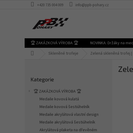
Přejít
+420 735 004 009
info@ppb-pohary.cz
na
obsah
🏆 ZAKÁZKOVÁ VÝROBA 🏆
NOVINKA: Držáky na med
Domů
Skleněné trofeje
Zelená skleněná trofej |
P
Zele
o
Přeskočit
s
Kategorie
kategorie
t
r
🏆 ZAKÁZKOVÁ VÝROBA 🏆
a
Medaile kovová kulatá
n
Medaile kovová šestiúhelník
n
í
Medaile akrylátová vlastní design
p
Medaile akrylátová šestiúhelník
a
Akrylátová plaketa na dřevěném