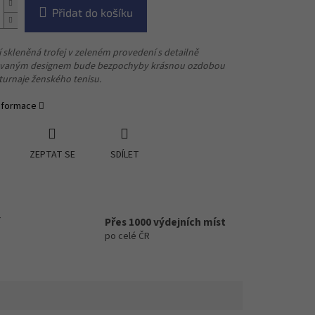
Přidat do košíku
í skleněná trofej v zeleném provedení s detailně
vaným designem bude bezpochyby krásnou ozdobou
urnaje ženského tenisu.
informace
ZEPTAT SE
SDÍLET
Přes 1000 výdejních míst
po celé ČR