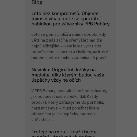
Blog
Léto bez kompromisů. Objevte
luxusní vily u moře se speciální
nabídkou pro zákazníky PPB Poháry
Léto se pomalu blíží a s ním i období, kdy
většina z nás začíná přemýšlet nad tím
nejdůležitějším — kam letos vyrazit za
odpočinkem, sluncem a chvílemi, na které
budeme ještě dlouho vzpomínat. A právě...
Novinka: Originální držáky na
medaile, díky kterým budou vaše
úspěchy vždy na očích
V PPB Poháry neustále hledáme způsoby,
jak posouvat naši nabídku dál. Každý
produkt, který zařazujeme do portfolia,
musí mít smysl – musí pomáhat lidem
připomínat jejich úspěchy, radost z
vítězství a ...
Trofeje na míru – když chcete
ocenění, které má skutečnou