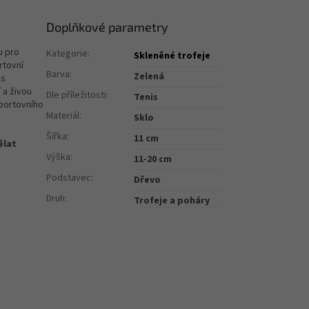
Doplňkové parametry
u pro
Kategorie
:
Skleněné trofeje
rtovní
Barva
:
Zelená
 s
 a živou
Dle příležitosti
:
Tenis
sportovního
Materiál
:
Sklo
Šířka
:
11 cm
ělat
Výška
:
11-20 cm
Podstavec
:
Dřevo
Druh
:
Trofeje a poháry