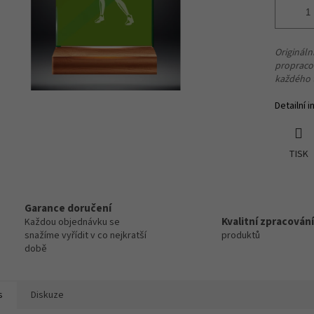
Origináln
propraco
každého t
Detailní 
TISK
Garance doručení
Kvalitní zpracování
Každou objednávku se
snažíme vyřídit v co nejkratší
produktů
době
s
Diskuze