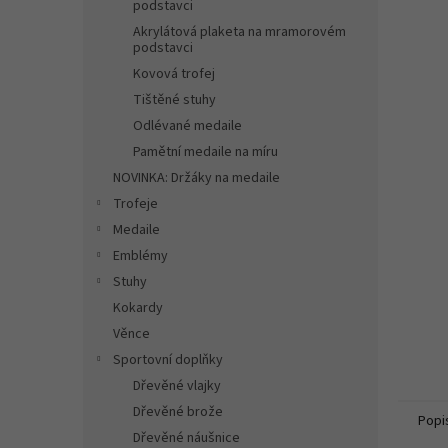
n
podstavci
e
Akrylátová plaketa na mramorovém
l
podstavci
Kovová trofej
Tištěné stuhy
Odlévané medaile
Pamětní medaile na míru
NOVINKA: Držáky na medaile
Trofeje
Medaile
Emblémy
Stuhy
Kokardy
Věnce
Sportovní doplňky
Dřevěné vlajky
Dřevěné brože
Popi
Dřevěné náušnice