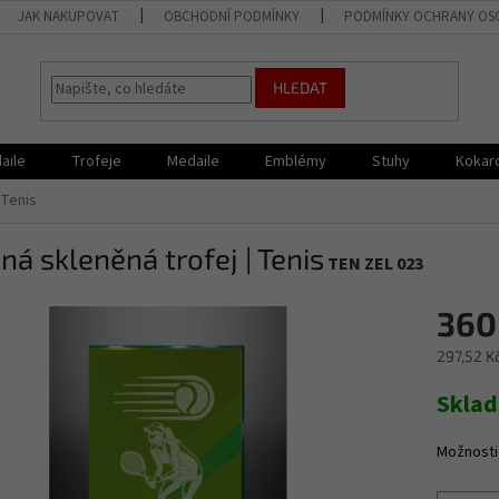
JAK NAKUPOVAT
OBCHODNÍ PODMÍNKY
PODMÍNKY OCHRANY OS
HLEDAT
aile
Trofeje
Medaile
Emblémy
Stuhy
Kokar
 Tenis
ná skleněná trofej | Tenis
TEN ZEL 023
360
297,52 K
Měrná
Skla
cena:
Možnosti