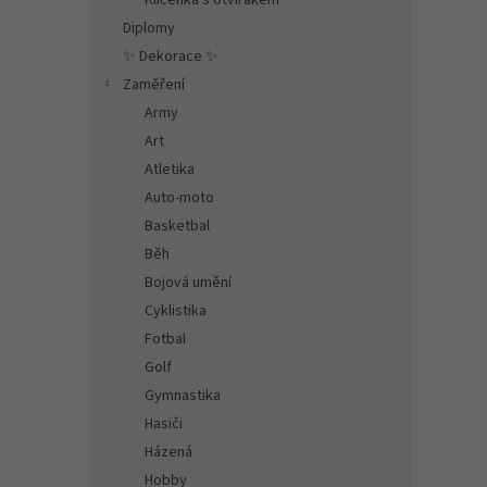
Klíčenka s otvírákem
Diplomy
✨ Dekorace ✨
Zaměření
Army
Art
Atletika
Auto-moto
Basketbal
Běh
Bojová umění
Cyklistika
Fotbal
Golf
Gymnastika
Hasiči
Házená
Hobby