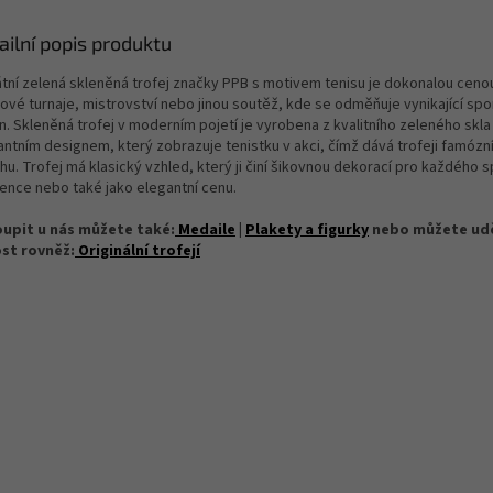
ailní popis produktu
átní zelená skleněná trofej značky PPB s motivem tenisu je dokonalou ceno
sové turnaje, mistrovství nebo jinou soutěž, kde se odměňuje vynikající spo
. Skleněná trofej v moderním pojetí je vyrobena z kvalitního zeleného skla
antním designem, který zobrazuje tenistku v akci, čímž dává trofeji famózní
hu. Trofej má klasický vzhled, který ji činí šikovnou dekorací pro každého 
ence nebo také jako elegantní cenu.
upit u nás můžete také:
Medaile
|
Plakety a figurky
nebo můžete ud
st rovněž:
Originální trofejí