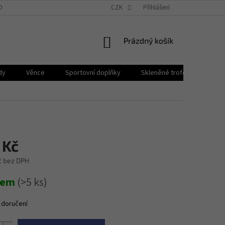
OBNÍCH ÚDAJŮ
BLOG
PROČ PPB POHÁRY?
CZK
Přihlášení
NÁKUPNÍ
Prázdný košík
KOŠÍK
dy
Věnce
Sportovní doplňky
Skleněné trofeje
Plak
 Kč
č bez DPH
dem
(>5 ks)
 doručení