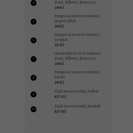
Zlatá, Stříbrná, Bronzová
24 Kč
Designová kovová medaile |
Stupně vítězů
24 Kč
Designová kovová medaile |
Volejbal
23 Kč
Univerzální kovová medaile |
Zlatá, Stříbrná, Bronzová
24 Kč
Designová kovová medaile |
Karate
24 Kč
Zlatá kovová trofej | Fotbal
627 Kč
Zlatá kovová trofej | Brankář
627 Kč