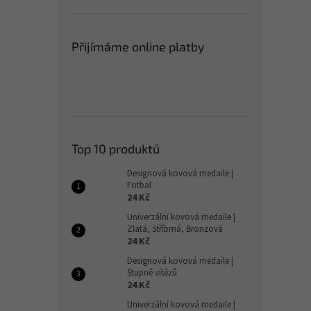
Přijímáme online platby
Top 10 produktů
Designová kovová medaile |
Fotbal
24 Kč
Univerzální kovová medaile |
Zlatá, Stříbrná, Bronzová
24 Kč
Designová kovová medaile |
Stupně vítězů
24 Kč
Univerzální kovová medaile |