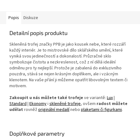
Popis
Diskuze
Detailní popis produktu
Skleněná trofej značky PPB je jako kousek nebe, které rozzáří
každý interiér. Je to mistrovské dílo sklářského umění, které
vyniká svou jedinečností a dokonalostí. Průzračné sklo
symbolizuje čistotu a nezkreslenost, což z ní dělá ideální
odměnu pro ty nejlepší. Protože je zabalená do exkluzivního
pouzdra, stává se nejen krásným doplňkem, ale i vzácným
klenotem. Na vaše přání ji můžeme opatřit libovolným textem či
motivem.
Zakoupit u nás můžete také trofeje
ve variantě:
Lux
|
Standard
|
Ekonomy
i
skleněné trofeje
, ovšem
radost můžete
udělat
rovněž
originální medailí
nebo
plaketami či figurkami
.
Doplňkové parametry