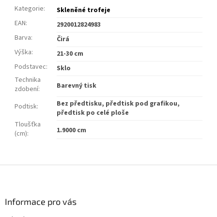
Kategorie
:
Skleněné trofeje
EAN
:
2920012824983
Barva
:
Čirá
Výška
:
21-30 cm
Podstavec
:
Sklo
Technika
Barevný tisk
zdobení
:
Bez předtisku, předtisk pod grafikou,
Podtisk
:
předtisk po celé ploše
Tloušťka
1.9000 cm
(cm)
:
Z
á
p
a
Informace pro vás
t