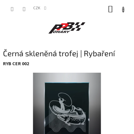
Přejít
NÁKUP
na
CZK
obsah
KOŠÍK
Černá skleněná trofej | Rybaření
RYB CER 002