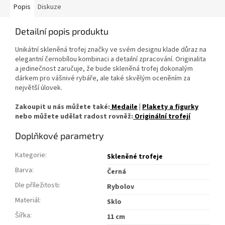
Popis
Diskuze
Detailní popis produktu
Unikátní skleněná trofej značky ve svém designu klade důraz na
elegantní černobílou kombinaci a detailní zpracování. Originalita
a jedinečnost zaručuje, že bude skleněná trofej dokonalým
dárkem pro vášnivé rybáře, ale také skvělým oceněním za
největší úlovek.
Zakoupit u nás můžete také:
Medaile
|
Plakety a figurky
nebo můžete udělat radost rovněž:
Originální trofejí
Doplňkové parametry
Kategorie
:
Skleněné trofeje
Barva
:
Černá
Dle příležitosti
:
Rybolov
Materiál
:
Sklo
Šířka
:
11 cm