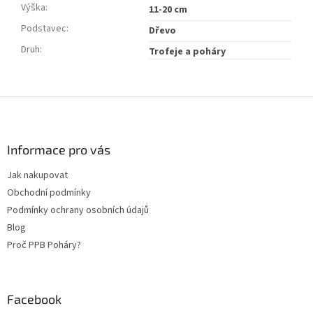
Výška
:
11-20 cm
Podstavec
:
Dřevo
Druh
:
Trofeje a poháry
Z
á
p
a
Informace pro vás
t
Jak nakupovat
í
Obchodní podmínky
Podmínky ochrany osobních údajů
Blog
Proč PPB Poháry?
Facebook