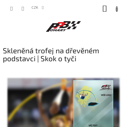
Přejít
NÁKUP
na
CZK
obsah
KOŠÍK
Skleněná trofej na dřevěném
podstavci | Skok o tyči