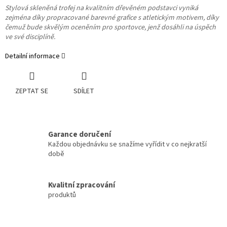
Stylová skleněná trofej na kvalitním dřevěném podstavci vyniká
zejména díky propracované barevné grafice s atletickým motivem, díky
čemuž bude skvělým oceněním pro sportovce, jenž dosáhli na úspěch
ve své disciplíně.
Detailní informace
ZEPTAT SE
SDÍLET
Garance doručení
Každou objednávku se snažíme vyřídit v co nejkratší
době
Kvalitní zpracování
produktů