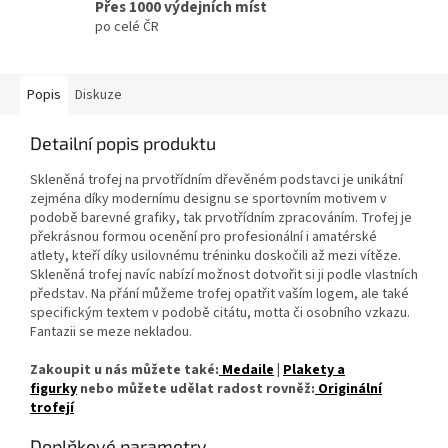
Přes 1000 výdejních míst
po celé ČR
Popis
Diskuze
Detailní popis produktu
Skleněná trofej na prvotřídním dřevěném podstavci je unikátní
zejména díky modernímu designu se sportovním motivem v
podobě barevné grafiky, tak prvotřídním zpracováním. Trofej je
překrásnou formou ocenění pro profesionální i amatérské
atlety, kteří díky usilovnému tréninku doskočili až mezi vítěze.
Skleněná trofej navíc nabízí možnost dotvořit si ji podle vlastních
představ. Na přání můžeme trofej opatřit vaším logem, ale také
specifickým textem v podobě citátu, motta či osobního vzkazu.
Fantazii se meze nekladou.
Zakoupit u nás můžete také:
Medaile
|
Plakety a
figurky
nebo můžete udělat radost rovněž:
Originální
trofejí
Doplňkové parametry