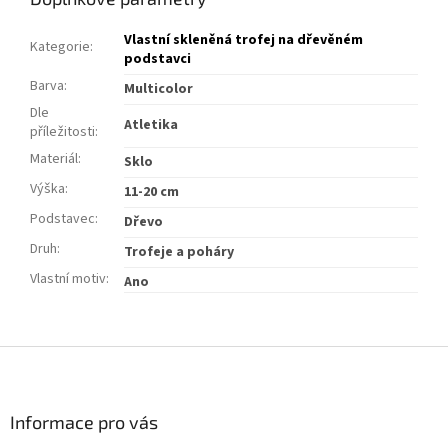
Vlastní skleněná trofej na dřevěném
Kategorie
:
podstavci
Barva
:
Multicolor
Dle
Atletika
příležitosti
:
Materiál
:
Sklo
Výška
:
11-20 cm
Podstavec
:
Dřevo
Druh
:
Trofeje a poháry
Vlastní motiv
:
Ano
Z
á
p
a
Informace pro vás
t