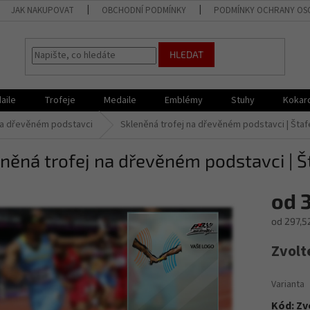
JAK NAKUPOVAT
OBCHODNÍ PODMÍNKY
PODMÍNKY OCHRANY OS
HLEDAT
aile
Trofeje
Medaile
Emblémy
Stuhy
Kokar
 na dřevěném podstavci
Skleněná trofej na dřevěném podstavci | Šta
něná trofej na dřevěném podstavci | 
od
od
297,5
Měrná
Zvolt
cena:
Varianta
Kód:
Zv