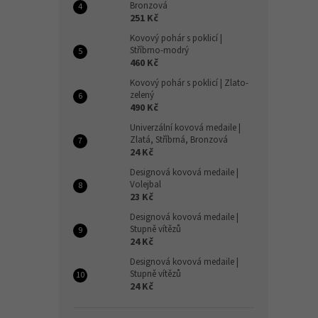
Bronzová
251 Kč
Kovový pohár s poklicí |
Stříbrno-modrý
460 Kč
Kovový pohár s poklicí | Zlato-
zelený
490 Kč
Univerzální kovová medaile |
Zlatá, Stříbrná, Bronzová
24 Kč
Designová kovová medaile |
Volejbal
23 Kč
Designová kovová medaile |
Stupně vítězů
24 Kč
Designová kovová medaile |
Stupně vítězů
24 Kč