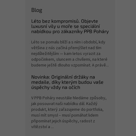
Blog
Léto bez kompromisů. Objevte
luxusní vily u moře se speciální
nabídkou pro zákazníky PPB Poháry
Léto se pomalu blíží a s ním i období, kdy
většina z nás začíná přemýšlet nad tím
nejdůležitějším — kam letos vyrazit za
odpočinkem, sluncem a chvílemi, na které
budeme ještě dlouho vzpomínat. A právě...
Novinka: Originální držáky na
medaile, díky kterým budou vaše
úspěchy vždy na očích
V PPB Poháry neustále hledáme způsoby,
jak posouvat naši nabídku dál. Každý
produkt, který zařazujeme do portfolia,
musí mít smysl – musí pomáhat lidem
připomínat jejich úspěchy, radost z
vítězství a ...