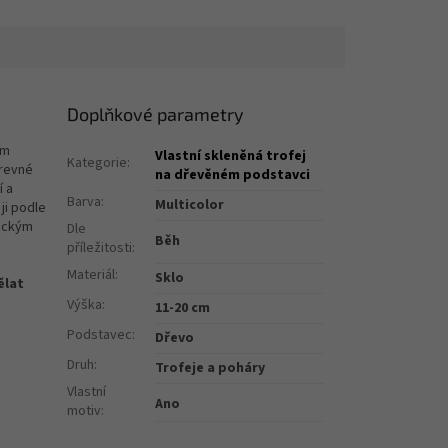
Doplňkové parametry
ým
Vlastní skleněná trofej
Kategorie
:
revné
na dřevěném podstavci
í a
Barva
:
Multicolor
ji podle
fickým
Dle
Běh
příležitosti
:
Materiál
:
Sklo
ělat
Výška
:
11-20 cm
Podstavec
:
Dřevo
Druh
:
Trofeje a poháry
Vlastní
Ano
motiv
: