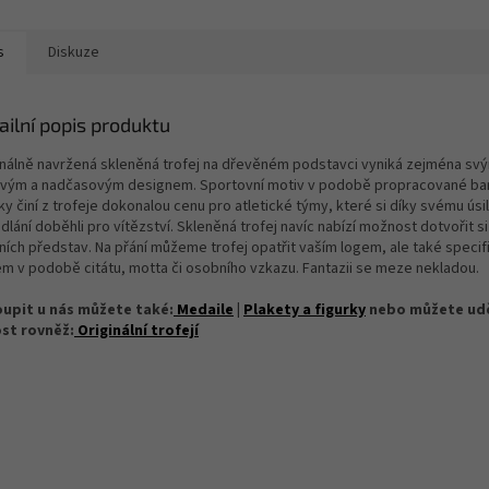
s
Diskuze
ailní popis produktu
inálně navržená skleněná trofej na dřevěném podstavci vyniká zejména sv
ovým a nadčasovým designem. Sportovní motiv v podobě propracované ba
ky činí z trofeje dokonalou cenu pro atletické týmy, které si díky svému úsil
lání doběhli pro vítězství. Skleněná trofej navíc nabízí možnost dotvořit si 
tních představ. Na přání můžeme trofej opatřit vaším logem, ale také speci
em v podobě citátu, motta či osobního vzkazu. Fantazii se meze nekladou.
upit u nás můžete také:
Medaile
|
Plakety a figurky
nebo můžete ud
st rovněž:
Originální trofejí