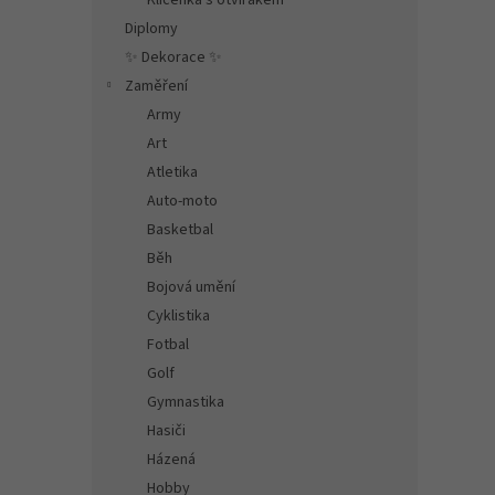
Klíčenka s otvírákem
Diplomy
✨ Dekorace ✨
Zaměření
Army
Art
Atletika
Auto-moto
Basketbal
Běh
Bojová umění
Cyklistika
Fotbal
Golf
Gymnastika
Hasiči
Házená
Hobby