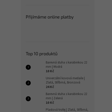
Přijímáme online platby
Top 10 produktů
Barevná stuha s karabinkou 22
mm | Modrá
10 Kč
Univerzální kovová medaile |
Zlatá, Stříbrná, Bronzová
24 Kč
Barevná stuha s karabinkou 22
mm | Zelená
10 Kč
Plastová trofej | Zlatá, Stříbrná,