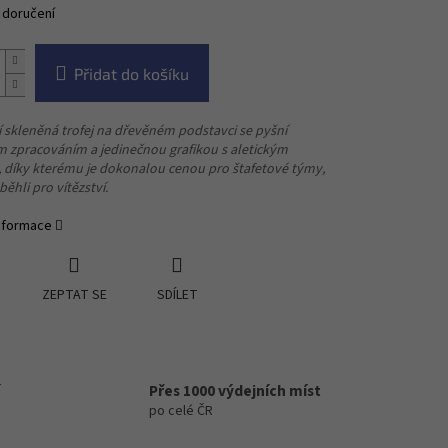
 doručení
Přidat do košíku
í skleněná trofej na dřevěném podstavci se pyšní
 zpracováním a jedinečnou grafikou s aletickým
 díky kterému je dokonalou cenou pro štafetové týmy,
běhli pro vítězství.
informace
ZEPTAT SE
SDÍLET
Přes 1000 výdejních míst
po celé ČR