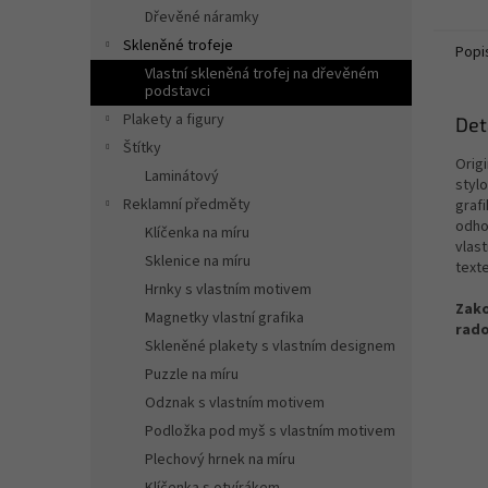
Dřevěné náramky
Skleněné trofeje
Popi
Vlastní skleněná trofej na dřevěném
podstavci
Plakety a figury
Det
Štítky
Orig
Laminátový
styl
Reklamní předměty
grafi
odhod
Klíčenka na míru
vlas
Sklenice na míru
text
Hrnky s vlastním motivem
Zako
Magnetky vlastní grafika
rado
Skleněné plakety s vlastním designem
Puzzle na míru
Odznak s vlastním motivem
Podložka pod myš s vlastním motivem
Plechový hrnek na míru