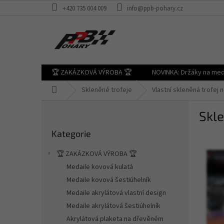
Přejít
+420 735 004 009
info@ppb-pohary.cz
na
obsah
🏆 ZAKÁZKOVÁ VÝROBA 🏆
NOVINKA: Držáky na med
Domů
Skleněné trofeje
Vlastní skleněná trofej
P
Skle
o
Přeskočit
s
Kategorie
kategorie
t
r
🏆 ZAKÁZKOVÁ VÝROBA 🏆
a
Medaile kovová kulatá
n
Medaile kovová šestiúhelník
n
í
Medaile akrylátová vlastní design
p
Medaile akrylátová šestiúhelník
a
Akrylátová plaketa na dřevěném