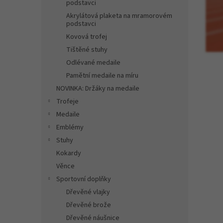
n
podstavci
e
Akrylátová plaketa na mramorovém
l
podstavci
Kovová trofej
Tištěné stuhy
Odlévané medaile
Pamětní medaile na míru
NOVINKA: Držáky na medaile
Trofeje
Medaile
Emblémy
Stuhy
Kokardy
Věnce
Sportovní doplňky
Dřevěné vlajky
Dřevěné brože
Dřevěné náušnice