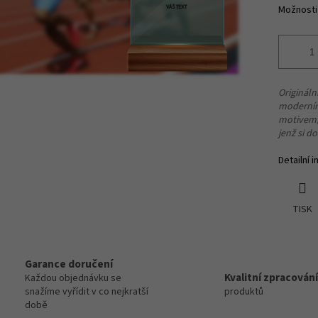
Možnosti
Origináln
moderním
motivem,
jenž si do
Detailní 
TISK
Garance doručení
Kvalitní zpracování
Každou objednávku se
snažíme vyřídit v co nejkratší
produktů
době