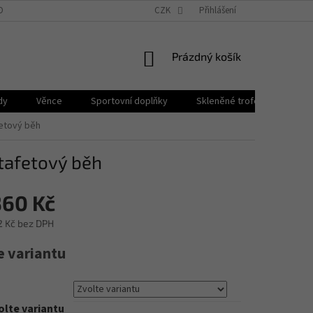
OBNÍCH ÚDAJŮ
BLOG
PROČ PPB POHÁRY?
CZK
Přihlášení
NÁKUPNÍ
Prázdný košík
KOŠÍK
dy
Věnce
Sportovní doplňky
Skleněné trofeje
Plak
fetový běh
Štafetový běh
360 Kč
2 Kč
bez DPH
e variantu
olte variantu