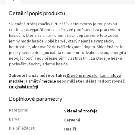
Detailní popis produktu
Skleněná trofej značky PPB naší vlastní tvorby je tou pravou
cestou, jak vyjádřit obdiv a zároveň poděkovat za práci všem
hasičům, kteří nás chrání dnem i nocí. Její červené tělo zdobí
jemný motiv hasiče v bílé barvě, který nejenže sympaticky
kontrastuje, ale rovněž dotváří elegantní dojem. Skleněná trofej
je díky svému designu nabitá emocemi - odvahou, sílou, energií a
nebojácností. Tedy přesně těmi vlastnostmi, za které je hezké
pochválit všechny zdatné hasiče.
Zakoupit u nás můžete také:
Dřevěné medaile
|
Laminátové
medaile
|
Pamětní medaile
nebo
můžete udělat radost
rovněž:
Originální trofejí
Doplňkové parametry
Kategorie
:
Skleněné trofeje
Barva
:
Červená
Dle příležitosti
:
Hasiči