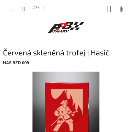
Přejít
NÁKUP
na
CZK
obsah
KOŠÍK
Červená skleněná trofej | Hasič
HAS RED 009