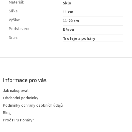
Materiál
:
Sklo
Šířka
:
11 cm
Výška
:
11-20 cm
Podstavec
:
Dřevo
Druh
:
Trofeje a poháry
Z
á
p
a
Informace pro vás
t
Jak nakupovat
í
Obchodní podmínky
Podmínky ochrany osobních údajů
Blog
Proč PPB Poháry?