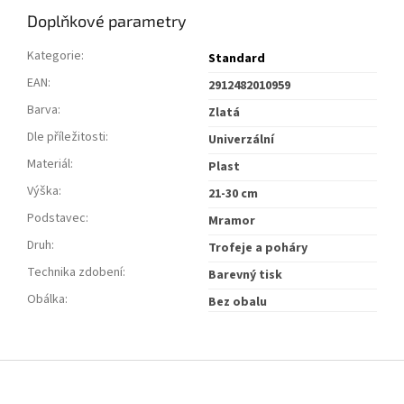
Doplňkové parametry
Kategorie
:
Standard
EAN
:
2912482010959
Barva
:
Zlatá
Dle příležitosti
:
Univerzální
Materiál
:
Plast
Výška
:
21-30 cm
Podstavec
:
Mramor
Druh
:
Trofeje a poháry
Technika zdobení
:
Barevný tisk
Obálka
:
Bez obalu
Z
á