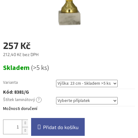
257 Kč
212,40 Kč
bez DPH
Měrná
Skladem
(>5 ks)
cena:
Varianta
Kód:
8381/G
Štítek laminátový
?
Možnosti doručení
Přidat do košíku