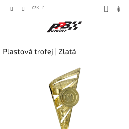
Přejít
NÁKUP
na
CZK
obsah
KOŠÍK
Plastová trofej | Zlatá