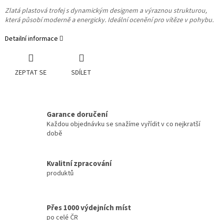
Zlatá plastová trofej s dynamickým designem a výraznou strukturou,
která působí moderně a energicky. Ideální ocenění pro vítěze v pohybu.
Detailní informace
ZEPTAT SE
SDÍLET
Garance doručení
Každou objednávku se snažíme vyřídit v co nejkratší
době
Kvalitní zpracování
produktů
Přes 1000 výdejních míst
po celé ČR