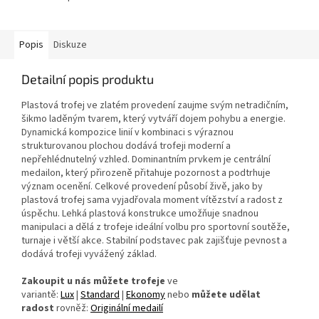
Popis
Diskuze
Detailní popis produktu
Plastová trofej ve zlatém provedení zaujme svým netradičním,
šikmo laděným tvarem, který vytváří dojem pohybu a energie.
Dynamická kompozice linií v kombinaci s výraznou
strukturovanou plochou dodává trofeji moderní a
nepřehlédnutelný vzhled. Dominantním prvkem je centrální
medailon, který přirozeně přitahuje pozornost a podtrhuje
význam ocenění. Celkové provedení působí živě, jako by
plastová trofej sama vyjadřovala moment vítězství a radost z
úspěchu. Lehká plastová konstrukce umožňuje snadnou
manipulaci a dělá z trofeje ideální volbu pro sportovní soutěže,
turnaje i větší akce. Stabilní podstavec pak zajišťuje pevnost a
dodává trofeji vyvážený základ.
Zakoupit u nás můžete trofeje
ve
variantě:
Lux
|
Standard
|
Ekonomy
nebo
můžete udělat
radost
rovněž:
Originální medailí