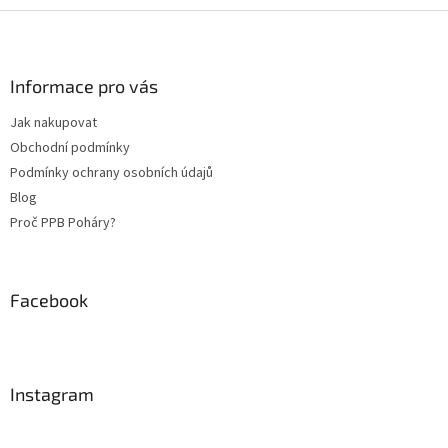
Z
á
p
a
Informace pro vás
t
Jak nakupovat
í
Obchodní podmínky
Podmínky ochrany osobních údajů
Blog
Proč PPB Poháry?
Facebook
Instagram