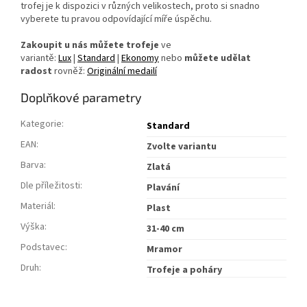
trofej je k dispozici v různých velikostech, proto si snadno
vyberete tu pravou odpovídající míře úspěchu.
Zakoupit u nás můžete trofeje
ve
variantě:
Lux
|
Standard
|
Ekonomy
nebo
můžete udělat
radost
rovněž:
Originální medailí
Doplňkové parametry
Kategorie
:
Standard
EAN
:
Zvolte variantu
Barva
:
Zlatá
Dle příležitosti
:
Plavání
Materiál
:
Plast
Výška
:
31-40 cm
Podstavec
:
Mramor
Druh
:
Trofeje a poháry