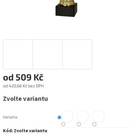
od
509 Kč
od
420,66 Kč
bez DPH
Měrná
Zvolte variantu
cena:
Varianta
Kód:
Zvolte variantu