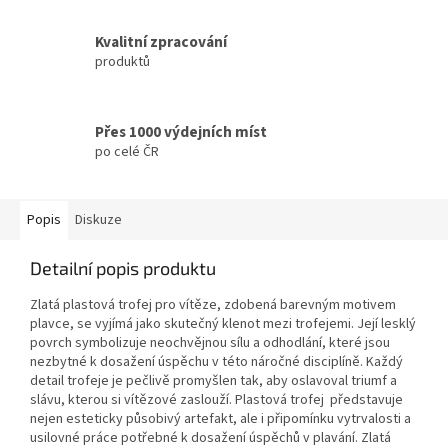
Kvalitní zpracování
produktů
Přes 1000 výdejních míst
po celé ČR
Popis
Diskuze
Detailní popis produktu
Zlatá plastová trofej pro vítěze, zdobená barevným motivem
plavce, se vyjímá jako skutečný klenot mezi trofejemi. Její lesklý
povrch symbolizuje neochvějnou sílu a odhodlání, které jsou
nezbytné k dosažení úspěchu v této náročné disciplíně. Každý
detail trofeje je pečlivě promyšlen tak, aby oslavoval triumf a
slávu, kterou si vítězové zaslouží. Plastová trofej představuje
nejen esteticky působivý artefakt, ale i připomínku vytrvalosti a
usilovné práce potřebné k dosažení úspěchů v plavání. Zlatá