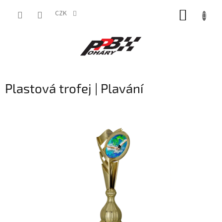
Přejít
NÁKUP
na
CZK
obsah
KOŠÍK
Plastová trofej | Plavání