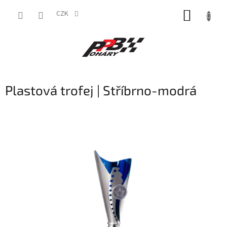
Přejít
NÁKUP
na
CZK
obsah
KOŠÍK
Plastová trofej | Stříbrno-modrá