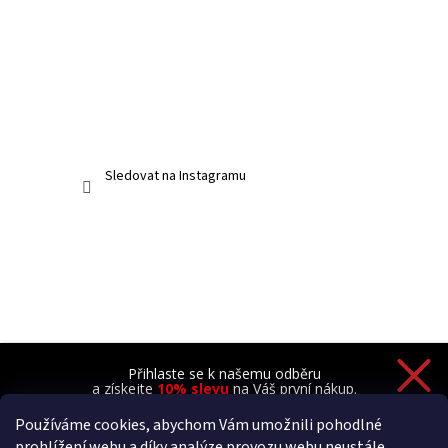
Sledovat na Instagramu
Přihlaste se k našemu odběru
a získejte
10% slevu
na Váš první nákup.
Používáme cookies, abychom Vám umožnili pohodlné
prohlížení webu a díky analýze provozu webu neustále