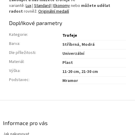
Zakoupit u nás můžete trofeje
ve
variantě:
Lux
|
Standard
|
Ekonomy
nebo
můžete udělat
radost
rovněž:
Originální medailí
Doplňkové parametry
Kategorie
:
Trofeje
Barva
:
Stříbrná, Modrá
Dle příležitosti
:
Univerzální
Materiál
:
Plast
Výška
:
11-20 cm, 21-30 cm
Podstavec
:
Mramor
Z
á
p
a
Informace pro vás
t
Jak nakupovat