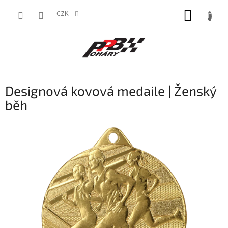
Přejít
NÁKUP
na
CZK
obsah
KOŠÍK
Designová kovová medaile | Ženský
běh