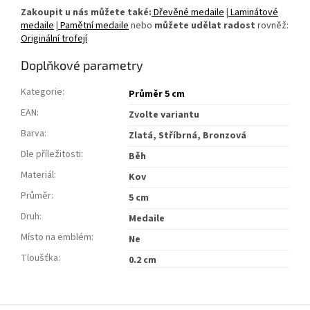
Zakoupit u nás můžete také:
Dřevěné medaile
|
Laminátové
medaile
|
Pamětní medaile
nebo
můžete udělat radost
rovněž:
Originální trofejí
Doplňkové parametry
Kategorie
:
Průměr 5 cm
EAN
:
Zvolte variantu
Barva
:
Zlatá, Stříbrná, Bronzová
Dle příležitosti
:
Běh
Materiál
:
Kov
Průměr
:
5 cm
Druh
:
Medaile
Místo na emblém
:
Ne
Tloušťka
:
0.2 cm