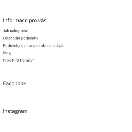
Z
á
p
a
Informace pro vás
t
Jak nakupovat
í
Obchodní podmínky
Podmínky ochrany osobních údajů
Blog
Proč PPB Poháry?
Facebook
Instagram