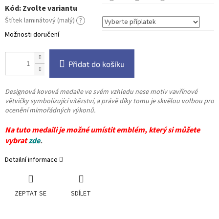
Kód:
Zvolte variantu
Štítek laminátový (malý)
?
Možnosti doručení
Přidat do košíku
Designová kovová medaile ve svém vzhledu nese motiv vavřínové
větvičky symbolizující vítězství, a právě díky tomu je skvělou volbou pro
ocenění mimořádných výkonů.
Na tuto medaili je možné umístit emblém, který si můžete
vybrat
zde
.
Detailní informace
ZEPTAT SE
SDÍLET