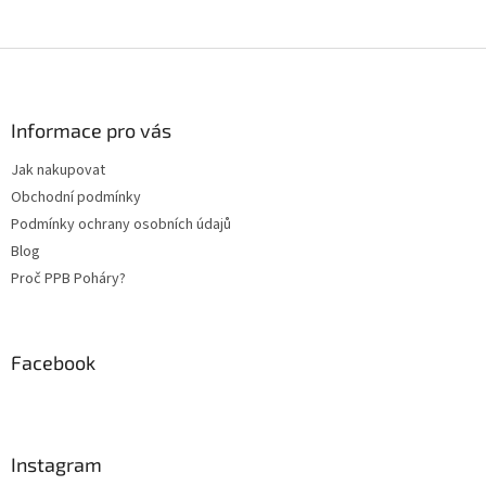
Z
á
p
a
Informace pro vás
t
Jak nakupovat
í
Obchodní podmínky
Podmínky ochrany osobních údajů
Blog
Proč PPB Poháry?
Facebook
Instagram