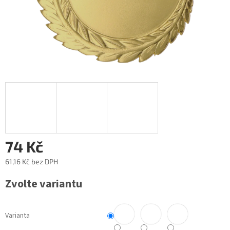
74 Kč
61,16 Kč
bez DPH
Měrná
Zvolte variantu
cena:
Varianta