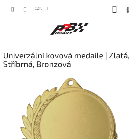
Přejít
NÁKUP
na
CZK
obsah
KOŠÍK
Univerzální kovová medaile | Zlatá,
Stříbrná, Bronzová