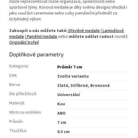
může reprezentovat různé organizace, společnosti nebo
sportovní týmy. Kovová medaile je díky svému designu vhodná i
jako součást ceremonie nebo coby památeční předmět za
úctyhodný výkon.
Zakoupit u nás můžete také:
Dřevěné medaile
|
Laminátové
medaile
|
Pamětní medaile
nebo
můžete udělat radost
rovněž:
Originální trofejí
Doplňkové parametry
Kategorie
:
Průměr 7 cm
EAN
:
Zvolte variantu
Barva
:
Zlatá, Stříbrná, Bronzová
Dle příležitosti
:
Univerzální
Materiál
:
Kov
Místo na emblém
:
ANO
Průměr
:
7 cm
Tloušťka
:
0.3 cm