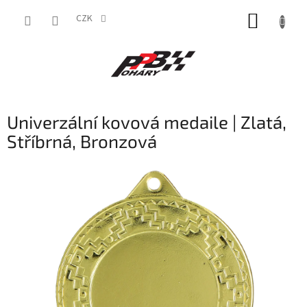
Přejít
NÁKUP
na
CZK
obsah
KOŠÍK
Univerzální kovová medaile | Zlatá,
Stříbrná, Bronzová