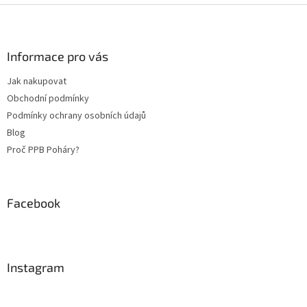
Z
á
p
a
Informace pro vás
t
Jak nakupovat
í
Obchodní podmínky
Podmínky ochrany osobních údajů
Blog
Proč PPB Poháry?
Facebook
Instagram