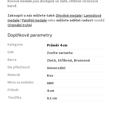
Kovové medaile jsou dostupné ve zlaté, stříbrné i bronzové
barvě.
Zakoupit u nás můžete také:
Dřevěné medaile
|
Laminátové
medaile
|
Pamětní medaile
nebo
můžete udělat radost
rovněž:
Originální trofejí
Doplňkové parametry
Kategorie
:
Průměr 4 cm
EAN
:
Zvolte variantu
Barva
:
Zlatá, Stříbrná, Bronzová
Dle příležitosti
:
Univerzální
Materiál
:
Kov
Místo na emblém
:
ANO
Průměr
:
4 cm
Tloušťka
:
0.1 cm