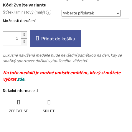
Kód:
Zvolte variantu
Štítek laminátový (malý)
?
Možnosti doručení
Přidat do košíku
Luxusně navržená medaile bude nevšední památkou na den, kdy se
snaživý sportovec dočkal vytouženého vítězství.
Na tuto medaili je možné umístit emblém, který si můžete
vybrat
zde
.
Detailní informace
ZEPTAT SE
SDÍLET