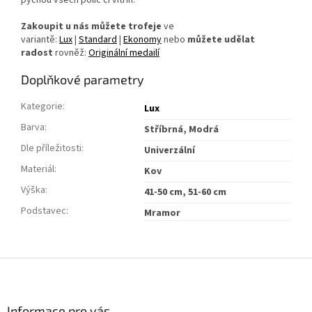
pýchou všech polic či vitrín.
Zakoupit u nás můžete trofeje
ve
variantě:
Lux
|
Standard
|
Ekonomy
nebo
můžete udělat
radost
rovněž:
Originální medailí
Doplňkové parametry
Kategorie
:
Lux
Barva
:
Stříbrná, Modrá
Dle příležitosti
:
Univerzální
Materiál
:
Kov
Výška
:
41-50 cm, 51-60 cm
Podstavec
:
Mramor
Z
á
p
a
Informace pro vás