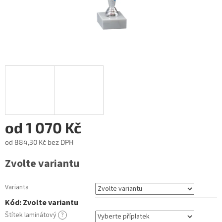
od
1 070 Kč
od
884,30 Kč
bez DPH
Měrná
Zvolte variantu
cena:
Varianta
Kód:
Zvolte variantu
Štítek laminátový
?