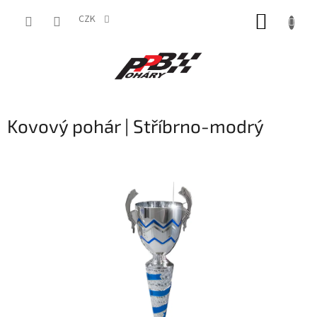
Přejít
NÁKUP
na
CZK
obsah
KOŠÍK
Kovový pohár | Stříbrno-modrý