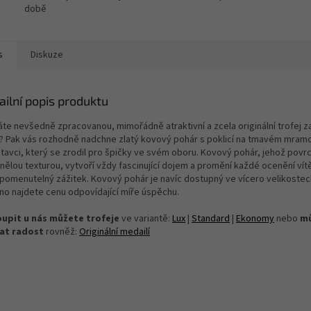
době
s
Diskuze
ailní popis produktu
áte nevšedně zpracovanou, mimořádně atraktivní a zcela originální trofej 
? Pak vás rozhodně nadchne zlatý kovový pohár s poklicí na tmavém mra
tavci, který se zrodil pro špičky ve svém oboru. Kovový pohár, jehož povrc
inělou texturou, vytvoří vždy fascinující dojem a promění každé ocenění vít
pomenutelný zážitek. Kovový pohár je navíc dostupný ve vícero velikostec
no najdete cenu odpovídající míře úspěchu.
upit u nás můžete trofeje
ve variantě:
Lux
|
Standard
|
Ekonomy
nebo
m
at radost
rovněž:
Originální medailí