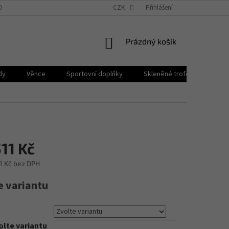
OBNÍCH ÚDAJŮ
BLOG
PROČ PPB POHÁRY?
CZK
Přihlášení
NÁKUPNÍ
Prázdný košík
KOŠÍK
dy
Věnce
Sportovní doplňky
Skleněné trofeje
Plak
11 Kč
1 Kč
bez DPH
e variantu
olte variantu