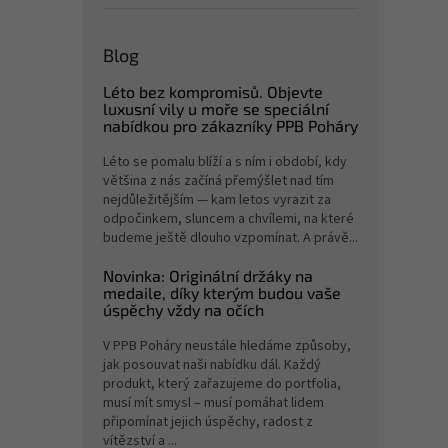
Blog
Léto bez kompromisů. Objevte
luxusní vily u moře se speciální
nabídkou pro zákazníky PPB Poháry
Léto se pomalu blíží a s ním i období, kdy
většina z nás začíná přemýšlet nad tím
nejdůležitějším — kam letos vyrazit za
odpočinkem, sluncem a chvílemi, na které
budeme ještě dlouho vzpomínat. A právě...
Novinka: Originální držáky na
medaile, díky kterým budou vaše
úspěchy vždy na očích
V PPB Poháry neustále hledáme způsoby,
jak posouvat naši nabídku dál. Každý
produkt, který zařazujeme do portfolia,
musí mít smysl – musí pomáhat lidem
připomínat jejich úspěchy, radost z
vítězství a ...