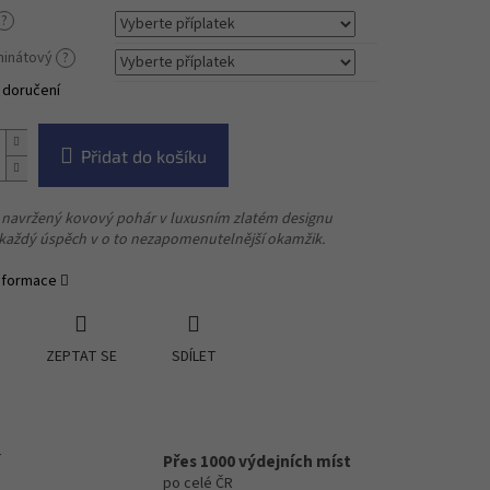
?
aminátový
?
 doručení
Přidat do košíku
 navržený kovový pohár v luxusním zlatém designu
každý úspěch v o to nezapomenutelnější okamžik.
informace
ZEPTAT SE
SDÍLET
Přes 1000 výdejních míst
po celé ČR