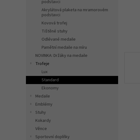
n
podstavci
e
Akrylátová plaketa na mramorovém
l
podstavci
Kovová trofej
Tištěné stuhy
Odlévané medaile
Pamětní medaile na míru
NOVINKA: Držáky na medaile
Trofeje
Lux
Standard
Ekonomy
Medaile
Emblémy
Stuhy
Kokardy
Věnce
Sportovní doplňky