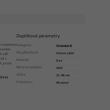
Doplňkové parametry
za rozumnou
Kategorie
:
Standard
morovém
Dle příležitosti
:
Univerzální
h září
ězů v
Materiál
:
Kov
h, proto
Místo na emblém
:
ANO
Výška
:
31-40 cm
ůžete
Podstavec
:
Mramor