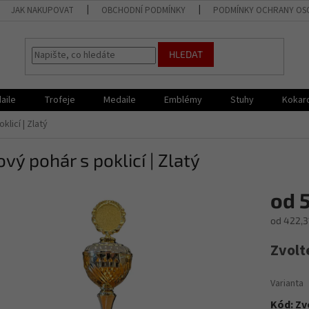
JAK NAKUPOVAT
OBCHODNÍ PODMÍNKY
PODMÍNKY OCHRANY OS
HLEDAT
aile
Trofeje
Medaile
Emblémy
Stuhy
Kokar
licí | Zlatý
vý pohár s poklicí | Zlatý
od
5
od
422,3
Měrná
Zvolt
cena:
Varianta
Kód:
Zv