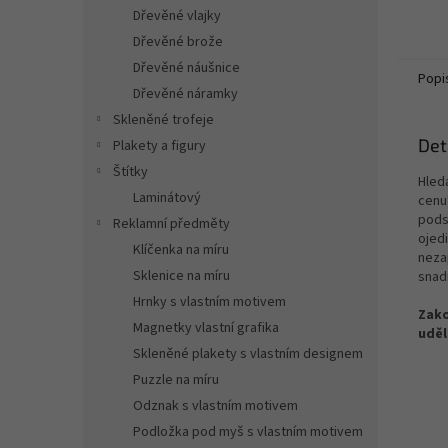
Dřevěné vlajky
Dřevěné brože
Dřevěné náušnice
Popi
Dřevěné náramky
Skleněné trofeje
Det
Plakety a figury
Štítky
Hled
Laminátový
cenu
pods
Reklamní předměty
ojed
Klíčenka na míru
neza
Sklenice na míru
snad
Hrnky s vlastním motivem
Zako
Magnetky vlastní grafika
uděl
Skleněné plakety s vlastním designem
Puzzle na míru
Odznak s vlastním motivem
Podložka pod myš s vlastním motivem