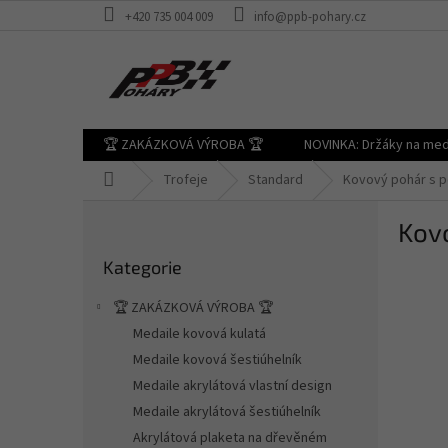
Přejít
+420 735 004 009
info@ppb-pohary.cz
na
obsah
🏆 ZAKÁZKOVÁ VÝROBA 🏆
NOVINKA: Držáky na med
Domů
Trofeje
Standard
Kovový pohár s pok
P
Kovo
o
Přeskočit
s
Kategorie
kategorie
t
r
🏆 ZAKÁZKOVÁ VÝROBA 🏆
a
Medaile kovová kulatá
n
Medaile kovová šestiúhelník
n
í
Medaile akrylátová vlastní design
p
Medaile akrylátová šestiúhelník
a
Akrylátová plaketa na dřevěném