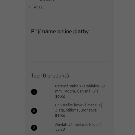
AKCE
Přijímáme online platby
Top 10 produktů
Barevná stuha s karabinkou 22
mm | Modrá, Červená, Bílá
10 Kč
Univerzální kovová medaile |
Zlatá, Stříbrná, Bronzová
57 Kč
Akrylátová medaile | Házená
27 Kč