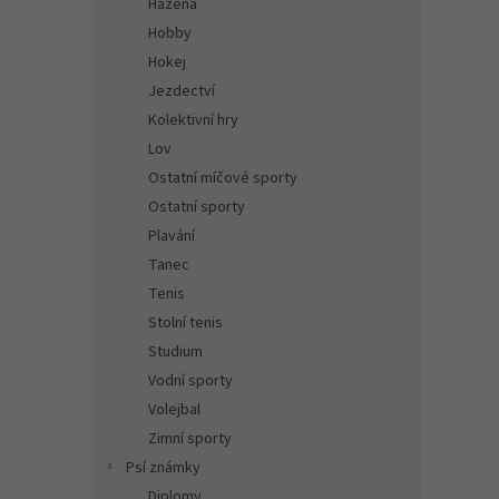
Házená
Hobby
Hokej
Jezdectví
Kolektivní hry
Lov
Ostatní míčové sporty
Ostatní sporty
Plavání
Tanec
Tenis
Stolní tenis
Studium
Vodní sporty
Volejbal
Zimní sporty
Psí známky
Diplomy