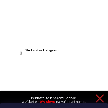
Sledovat na Instagramu
Přihlaste se k našemu odběru
a získejte
10% slevu
na Váš první nákup.