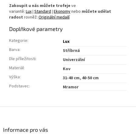
Zakoupit u nás můžete trofeje
ve
variantě:
Lux
|
Standard
|
Ekonomy
nebo
můžete udělat
radost
rovněž:
Originální medailí
Doplňkové parametry
Kategorie
:
Lux
Barva
:
Stříbrná
Dle příležitosti
:
Univerzální
Materiál
:
Kov
Výška
:
31-40 cm, 40-50 cm
Podstavec
:
Mramor
Z
á
p
a
Informace pro vás