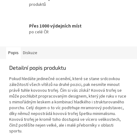
produktů
Přes 1000 výdejních míst
po celé ČR
Popis
Diskuze
Detailní popis produktu
Pokud hledáte jedinečné ocenění, které se stane srdcovkou
záležitostí všech vítězů na druhé pozici, pak nesmíte minout
právě tuhle kovovou trofej. Čím si vás získá? Kovová trofej se
může pochlubit propracovaným designem, který jde ruku v ruce
s mimořádným leskem a kombinací hladkého i strukturovaného
povrchu. Celý dojem o to víc podtrhuje mramorový podstavec,
díky němuž nepostrádá kovová trofej špetku minimalismu.
Kovová trofej je kromě toho dostupná ve vícero velikostech,
čímž potěšíte nejen velké, ale i malé přeborníky v oblasti
sportu.