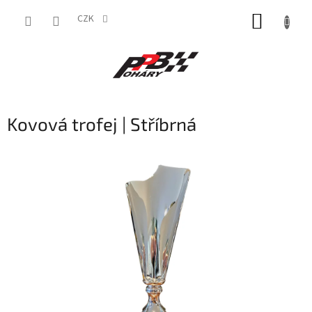
Přejít
NÁKUP
na
CZK
obsah
KOŠÍK
Kovová trofej | Stříbrná