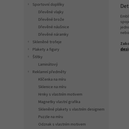
Sportovní doplňky
Det
Dřevěné vlajky
Embl
Dřevěné brože
spoj
Dřevěné náušnice
jedn
nebo
Dřevěné náramky
Skleněné trofeje
Zako
desi
Plakety a figury
Štítky
Laminátový
Reklamní předměty
Klíčenka na míru
Sklenice na míru
Hrnky s vlastním motivem
Magnetky vlastní grafika
Skleněné plakety s vlastním designem
Puzzle na míru
Odznak s vlastním motivem