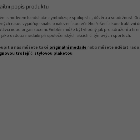
ailní popis produktu
ém s motivem handshake symbolizuje spolupráci, důvěru a soudržnost. Gra
ených rukou vyjadřuje snahu o nalezení společného řešení a konstruktivní d
otlivci nebo organizacemi. Emblém může být vhodný jak pro sdružení a fire
 jako ozdoba medaile při společenských akcích či týmových sportech.
upit u nás můžete také
originální medaile
nebo
můžete udělat rado
gnovou trofejí
či
stylovou plaketou
.