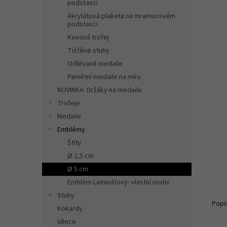
n
podstavci
e
Akrylátová plaketa na mramorovém
l
podstavci
Kovová trofej
Tištěné stuhy
Odlévané medaile
Pamětní medaile na míru
NOVINKA: Držáky na medaile
Trofeje
Medaile
Emblémy
Štíty
Ø 2,5 cm
Ø 5 cm
Emblém Laminátový- vlastní motiv
Stuhy
Popi
Kokardy
Věnce