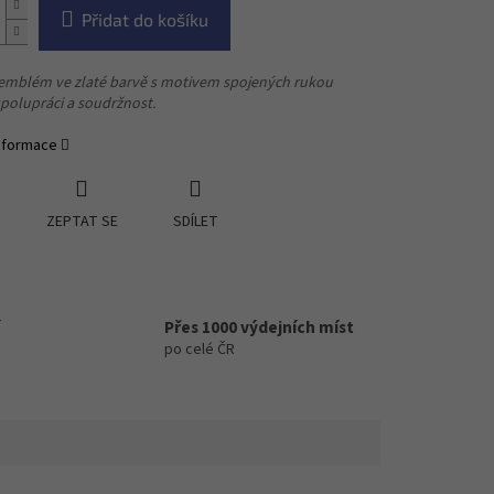
Přidat do košíku
 emblém ve zlaté barvě s motivem spojených rukou
polupráci a soudržnost.
informace
ZEPTAT SE
SDÍLET
Přes 1000 výdejních míst
po celé ČR