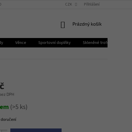
OBNÍCH ÚDAJŮ
BLOG
PROČ PPB POHÁRY?
CZK
Přihlášení
NÁKUPNÍ
Prázdný košík
KOŠÍK
dy
Věnce
Sportovní doplňky
Skleněné trofeje
Plak
č
 bez DPH
dem
(>5 ks)
 doručení