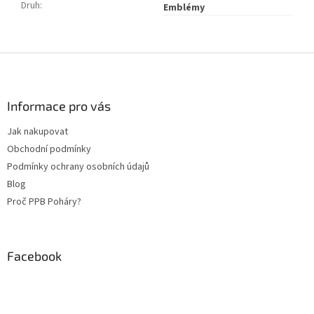
Druh
:
Emblémy
Z
á
p
a
Informace pro vás
t
Jak nakupovat
í
Obchodní podmínky
Podmínky ochrany osobních údajů
Blog
Proč PPB Poháry?
Facebook