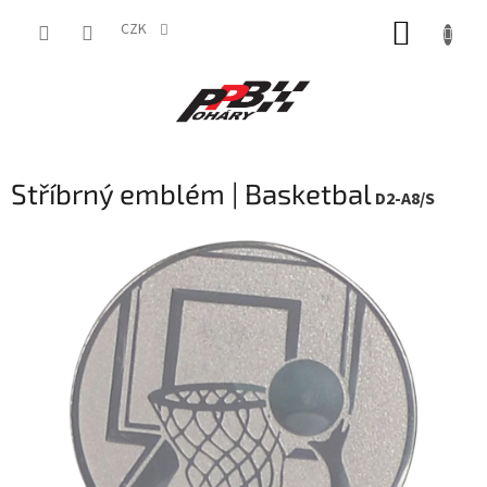
Přejít
NÁKUP
na
CZK
obsah
KOŠÍK
Stříbrný emblém | Basketbal
D2-A8/S