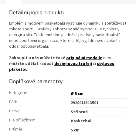
Detailní popis produktu
Emblém s motivem basketbalu vystihuje dynamiku a soutěživost
tohoto sportu. Graficky zobrazený míč symbolizuje rychlost,
energii a sílu. Tento emblém je ideální pro týmy basketbalistů
nebo sportovní organizace, které chtějí vyjádřit svou vášeň a
oddanost basketbalu.
Zakoupit u nás můžete také
originální medaile
nebo
můžete udělat radost
designovou trofejí
či
stylovou
plaketou
.
Doplňkové parametry
Kategorie
:
Ø 5 cm
EAN
:
2920011313501
Barva
:
Stříbrná
Dle příležitosti
:
Basketbal
Průměr
:
5 cm