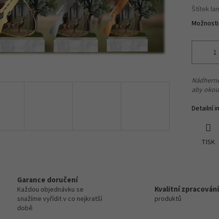
Štítek l
Možnosti
Nádherně 
aby okouz
Detailní 
TISK
Garance doručení
Kvalitní zpracování
Každou objednávku se
snažíme vyřídit v co nejkratší
produktů
době