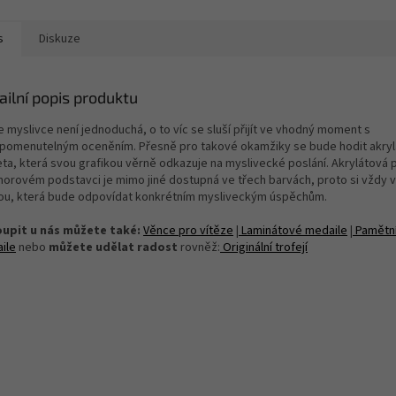
s
Diskuze
ailní popis produktu
 myslivce není jednoduchá, o to víc se sluší přijít ve vhodný moment s
pomenutelným oceněním. Přesně pro takové okamžiky se bude hodit akry
eta, která svou grafikou věrně odkazuje na myslivecké poslání. Akrylátová 
orovém podstavci je mimo jiné dostupná ve třech barvách, proto si vždy 
ou, která bude odpovídat konkrétním mysliveckým úspěchům.
upit u nás můžete také:
Věnce pro vítěze
|
Laminátové medaile
|
Pamětn
ile
nebo
můžete udělat radost
rovněž:
Originální trofejí