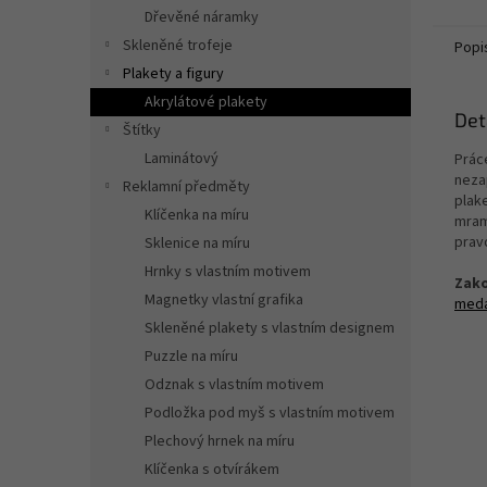
Dřevěné náramky
Skleněné trofeje
Popi
Plakety a figury
Akrylátové plakety
Det
Štítky
Laminátový
Práce
neza
Reklamní předměty
plak
Klíčenka na míru
mram
prav
Sklenice na míru
Hrnky s vlastním motivem
Zako
Magnetky vlastní grafika
meda
Skleněné plakety s vlastním designem
Puzzle na míru
Odznak s vlastním motivem
Podložka pod myš s vlastním motivem
Plechový hrnek na míru
Klíčenka s otvírákem