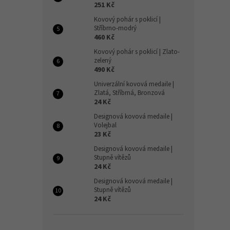
251 Kč
Kovový pohár s poklicí |
Stříbrno-modrý
460 Kč
Kovový pohár s poklicí | Zlato-
zelený
490 Kč
Univerzální kovová medaile |
Zlatá, Stříbrná, Bronzová
24 Kč
Designová kovová medaile |
Volejbal
23 Kč
Designová kovová medaile |
Stupně vítězů
24 Kč
Designová kovová medaile |
Stupně vítězů
24 Kč