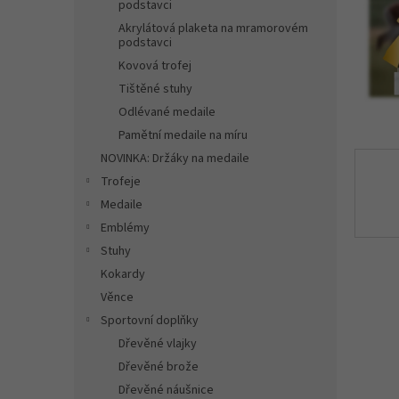
n
podstavci
e
Akrylátová plaketa na mramorovém
l
podstavci
Kovová trofej
Tištěné stuhy
Odlévané medaile
Pamětní medaile na míru
NOVINKA: Držáky na medaile
Trofeje
Medaile
Emblémy
Stuhy
Kokardy
Věnce
Sportovní doplňky
Dřevěné vlajky
Dřevěné brože
Dřevěné náušnice