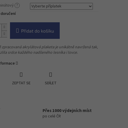
aminátový
?
 doručení
Přidat do košíku
zpracovaná akrylátová plaketa je unikátně navržená tak,
lila srdce každého nadšeného lesníka i lovce.
informace
ZEPTAT SE
SDÍLET
Přes 1000 výdejních míst
po celé ČR