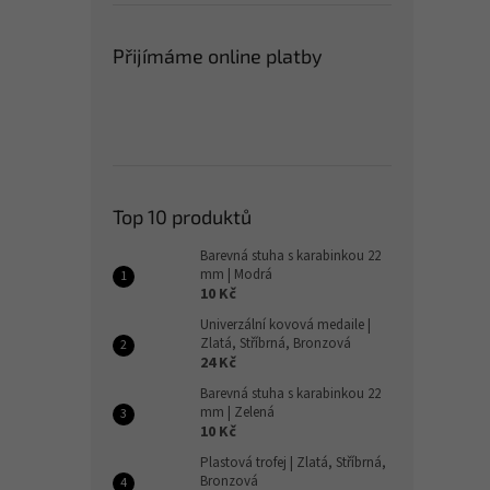
Přijímáme online platby
Top 10 produktů
Barevná stuha s karabinkou 22
mm | Modrá
10 Kč
Univerzální kovová medaile |
Zlatá, Stříbrná, Bronzová
24 Kč
Barevná stuha s karabinkou 22
mm | Zelená
10 Kč
Plastová trofej | Zlatá, Stříbrná,
Bronzová