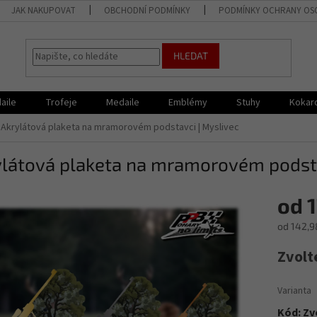
JAK NAKUPOVAT
OBCHODNÍ PODMÍNKY
PODMÍNKY OCHRANY OS
HLEDAT
aile
Trofeje
Medaile
Emblémy
Stuhy
Kokar
Akrylátová plaketa na mramorovém podstavci | Myslivec
ylátová plaketa na mramorovém podsta
od
1
od
142,9
Měrná
Zvolt
cena:
Varianta
Kód:
Zv