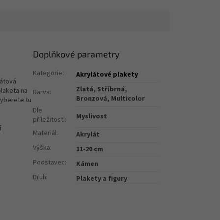
Doplňkové parametry
Kategorie
:
Akrylátové plakety
látová
Zlatá, Stříbrná,
plaketa na
Barva
:
Bronzová, Multicolor
vyberete tu
Dle
Myslivost
příležitosti
:
í
Materiál
:
Akrylát
Výška
:
11-20 cm
Podstavec
:
Kámen
Druh
:
Plakety a figury