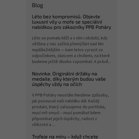
Blog
Léto bez kompromisů. Objevte
luxusní vily u moře se speciální
nabídkou pro zákazníky PPB Poháry
Léto se pomalu blíží a s ním i období, kdy
většina z nás začíná přemýšlet nad tím
nejdůležitějším — kam letos vyrazit za
odpočinkem, sluncem a chvílemi, na které
budeme ještě dlouho vzpomínat. A právě...
Novinka: Originální držáky na
medaile, díky kterým budou vaše
úspěchy vždy na očích
V PPB Poháry neustále hledáme způsoby,
jak posouvat naši nabídku dál. Každý
produkt, který zařazujeme do portfolia,
musí mít smysl – musí pomáhat lidem
připomínat jejich úspěchy, radost z
vítězství a ...
Trofeje na míru – když chcete