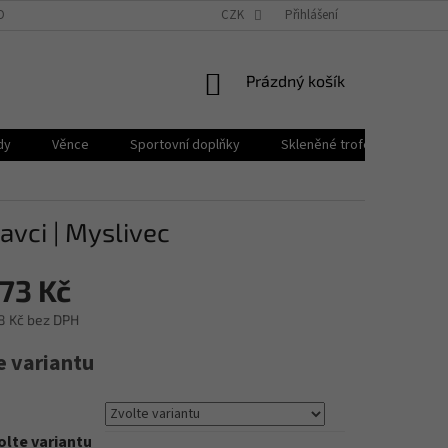
OBNÍCH ÚDAJŮ
BLOG
PROČ PPB POHÁRY?
CZK
Přihlášení
NÁKUPNÍ
Prázdný košík
KOŠÍK
dy
Věnce
Sportovní doplňky
Skleněné trofeje
Plak
vci | Myslivec
73 Kč
8 Kč
bez DPH
e variantu
olte variantu