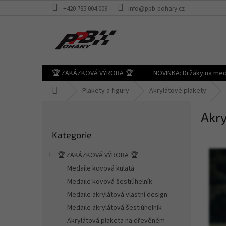
Přejít
+420 735 004 009
info@ppb-pohary.cz
na
obsah
🏆 ZAKÁZKOVÁ VÝROBA 🏆
NOVINKA: Držáky na med
Domů
Plakety a figury
Akrylátové plakety
P
Akr
o
Přeskočit
s
Kategorie
kategorie
t
r
🏆 ZAKÁZKOVÁ VÝROBA 🏆
a
Medaile kovová kulatá
n
Medaile kovová šestiúhelník
n
í
Medaile akrylátová vlastní design
p
Medaile akrylátová šestiúhelník
a
Akrylátová plaketa na dřevěném