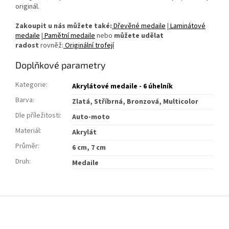
originál.
Zakoupit u nás můžete také:
Dřevěné medaile
|
Laminátové
medaile
|
Pamětní medaile
nebo
můžete udělat
radost
rovněž:
Originální trofejí
Doplňkové parametry
Kategorie
:
Akrylátové medaile - 6 úhelník
Barva
:
Zlatá, Stříbrná, Bronzová, Multicolor
Dle příležitosti
:
Auto-moto
Materiál
:
Akrylát
Průměr
:
6 cm, 7 cm
Druh
:
Medaile
Z
á
p