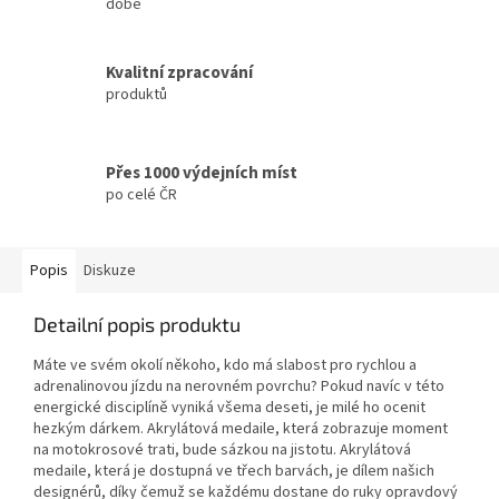
době
Kvalitní zpracování
produktů
Přes 1000 výdejních míst
po celé ČR
Popis
Diskuze
Detailní popis produktu
Máte ve svém okolí někoho, kdo má slabost pro rychlou a
adrenalinovou jízdu na nerovném povrchu? Pokud navíc v této
energické disciplíně vyniká všema deseti, je milé ho ocenit
hezkým dárkem. Akrylátová medaile, která zobrazuje moment
na motokrosové trati, bude sázkou na jistotu. Akrylátová
medaile, která je dostupná ve třech barvách, je dílem našich
designérů, díky čemuž se každému dostane do ruky opravdový