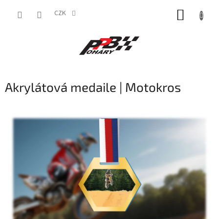
Přejít
NÁKUP
na
CZK
obsah
KOŠÍK
Akrylátová medaile | Motokros