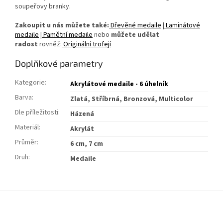
soupeřovy branky.
Zakoupit u nás můžete také:
Dřevěné medaile
|
Laminátové
medaile
|
Pamětní medaile
nebo
můžete udělat
radost
rovněž:
Originální trofejí
Doplňkové parametry
Kategorie
:
Akrylátové medaile - 6 úhelník
Barva
:
Zlatá, Stříbrná, Bronzová, Multicolor
Dle příležitosti
:
Házená
Materiál
:
Akrylát
Průměr
:
6 cm, 7 cm
Druh
:
Medaile
Z
á
p