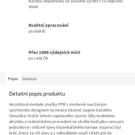
Každou objednávku se snažíme vyřídit v co nejkratší
době
Kvalitní zpracování
produktů
Přes 1000 výdejních míst
po celé ČR
Popis
Diskuze
Detailní popis produktu
Akrylátová medaile značky PPB s moderně navrženým
sportovním designem na motivy házené zaujme každého
fanouška i hráče tohoto napínavého sportu. Díky kvalitnímu
akrylátu a realistickému provedení se skvěle hodí jako cena pro
jednotlivce i vítězné týmy házenkářského turnaje. Inspirací
byl
hráč, který se vší silou a s odhodláním snaží střelit gól do