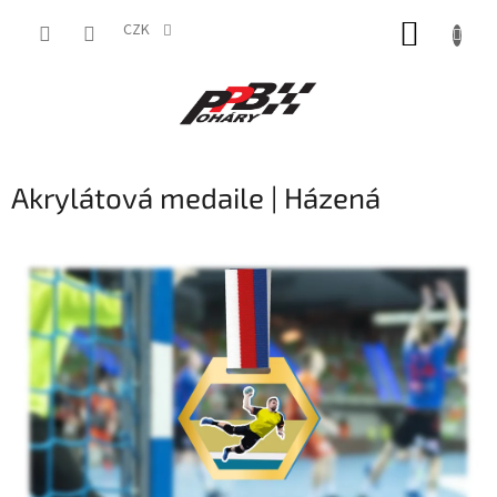
Přejít
NÁKUP
na
CZK
obsah
KOŠÍK
Akrylátová medaile | Házená