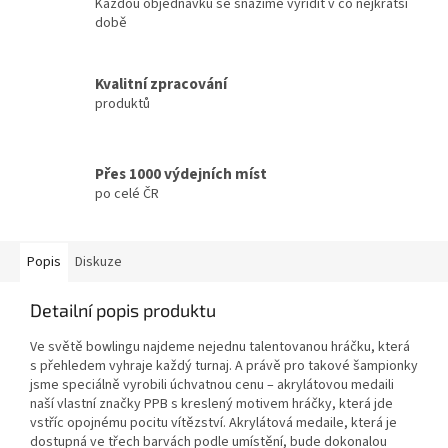
Každou objednávku se snažíme vyřídit v co nejkratší
době
Kvalitní zpracování
produktů
Přes 1000 výdejních míst
po celé ČR
Popis
Diskuze
Detailní popis produktu
Ve světě bowlingu najdeme nejednu talentovanou hráčku, která
s přehledem vyhraje každý turnaj. A právě pro takové šampionky
jsme speciálně vyrobili úchvatnou cenu
–⁠⁠⁠⁠⁠⁠⁠⁠⁠⁠⁠⁠⁠⁠⁠⁠⁠⁠ akrylátovou medaili
naší vlastní značky PPB s kreslený motivem hráčky, která jde
vstříc opojnému pocitu vítězství. Akrylátová medaile, která je
dostupná ve třech barvách podle umístění, bude dokonalou