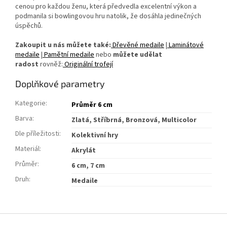
cenou pro každou ženu, která předvedla excelentní výkon a
podmanila si bowlingovou hru natolik, že dosáhla jedinečných
úspěchů.
Zakoupit u nás můžete také:
Dřevěné medaile
|
Laminátové
medaile
|
Pamětní medaile
nebo
můžete udělat
radost
rovněž:
Originální trofejí
Doplňkové parametry
Kategorie
:
Průměr 6 cm
Barva
:
Zlatá, Stříbrná, Bronzová, Multicolor
Dle příležitosti
:
Kolektivní hry
Materiál
:
Akrylát
Průměr
:
6 cm, 7 cm
Druh
:
Medaile
Z