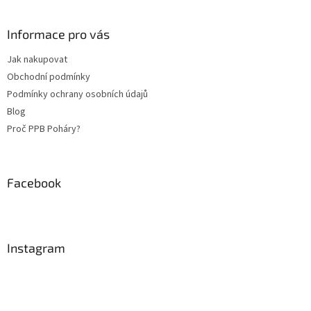
á
p
a
Informace pro vás
t
Jak nakupovat
í
Obchodní podmínky
Podmínky ochrany osobních údajů
Blog
Proč PPB Poháry?
Facebook
Instagram