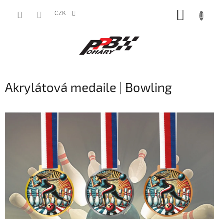
Přejít
NÁKUP
na
CZK
obsah
KOŠÍK
Akrylátová medaile | Bowling