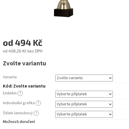
od
494 Kč
od
408,26 Kč
bez DPH
Měrná
Zvolte variantu
cena:
Varianta
Kód:
Zvolte variantu
Emblém
?
Individuální grafika
?
Štítek laminátový
?
Možnosti doručení