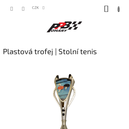
Přejít
NÁKUP
na
CZK
obsah
KOŠÍK
Plastová trofej | Stolní tenis