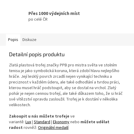
Přes 1000 výdejních míst
po celé ČR
Popis
Diskuze
Detailní popis produktu
Zlatá plastová trofej značky PPB pro mistra světa ve stolním
tenisu je jako symbolická koruna, která zdobí hlavu nejlepšího
hráče. Její lesklý povrch zrcadlí nejen vynikající techniku a
preciznost v každém úderu, ale také odhodlání a tvrdou práci,
kterou musel hráč podstoupit, aby se dostal na vrchol. Zlatý
pohár je nejen cennou trofejí, ale také důkazem toho, že si hráč
své vítězství opravdu zasloužil. Trofej je k dostání v několika
velikostech.
Zakoupit u nás můžete trofeje
ve
variantě:
Lux
|
Standard
|
Ekonomy
nebo
můžete udělat
radost
rovněž:
Originální medailí