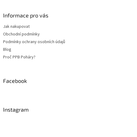
á
p
a
Informace pro vás
t
Jak nakupovat
í
Obchodní podmínky
Podmínky ochrany osobních údajů
Blog
Proč PPB Poháry?
Facebook
Instagram