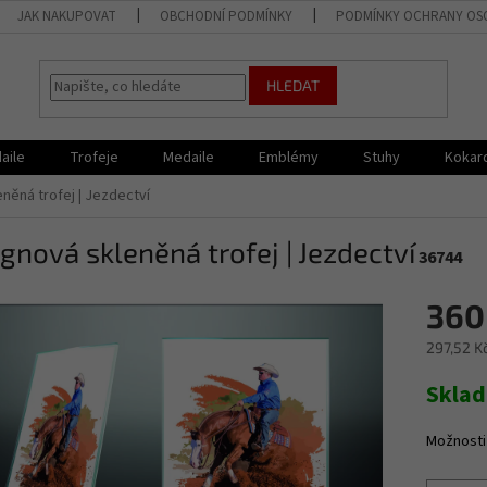
JAK NAKUPOVAT
OBCHODNÍ PODMÍNKY
PODMÍNKY OCHRANY OS
HLEDAT
aile
Trofeje
Medaile
Emblémy
Stuhy
Kokar
něná trofej | Jezdectví
gnová skleněná trofej | Jezdectví
36744
360
297,52 K
Měrná
Skla
cena:
Možnosti