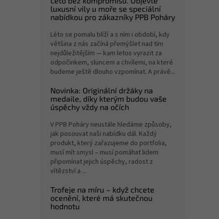
Léto bez kompromisů. Objevte
luxusní vily u moře se speciální
nabídkou pro zákazníky PPB Poháry
Léto se pomalu blíží a s ním i období, kdy
většina z nás začíná přemýšlet nad tím
nejdůležitějším — kam letos vyrazit za
odpočinkem, sluncem a chvílemi, na které
budeme ještě dlouho vzpomínat. A právě...
Novinka: Originální držáky na
medaile, díky kterým budou vaše
úspěchy vždy na očích
V PPB Poháry neustále hledáme způsoby,
jak posouvat naši nabídku dál. Každý
produkt, který zařazujeme do portfolia,
musí mít smysl – musí pomáhat lidem
připomínat jejich úspěchy, radost z
vítězství a ...
Trofeje na míru – když chcete
ocenění, které má skutečnou
hodnotu