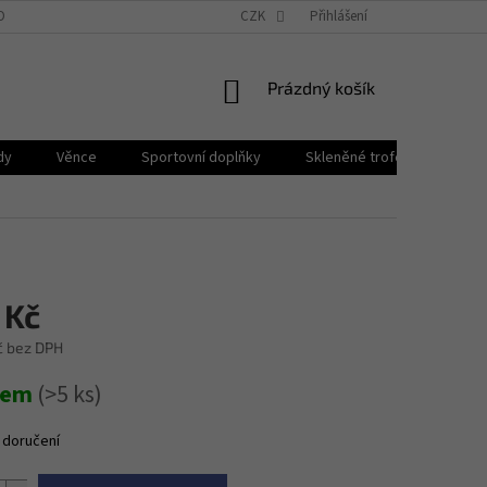
OBNÍCH ÚDAJŮ
BLOG
PROČ PPB POHÁRY?
CZK
Přihlášení
NÁKUPNÍ
Prázdný košík
KOŠÍK
dy
Věnce
Sportovní doplňky
Skleněné trofeje
Plak
 Kč
č bez DPH
dem
(>5 ks)
 doručení