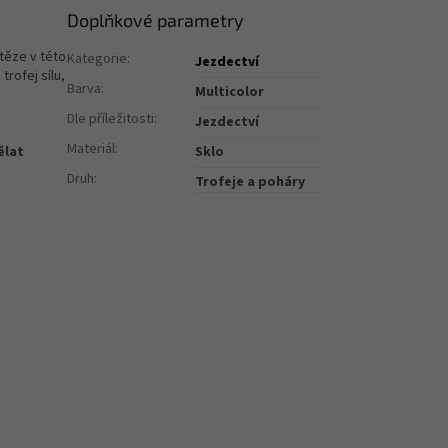
Doplňkové parametry
těze v této
Kategorie
:
Jezdectví
e
trofej
sílu,
Barva
:
Multicolor
Dle příležitosti
:
Jezdectví
Materiál
:
ělat
Sklo
Druh
:
Trofeje a poháry