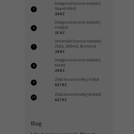
Designová kovová medaile |
Stupně vítězů
24 Kč
Designová kovová medaile |
Volejbal
23 Kč
Univerzální kovová medaile |
Zlatá, Stříbrná, Bronzová
24 Kč
Designová kovová medaile |
Karate
24 Kč
Zlatá kovová trofej | Fotbal
627 Kč
Zlatá kovová trofej | Brankář
627 Kč
Blog