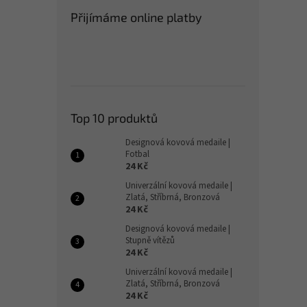
Přijímáme online platby
Top 10 produktů
Designová kovová medaile |
Fotbal
24 Kč
Univerzální kovová medaile |
Zlatá, Stříbrná, Bronzová
24 Kč
Designová kovová medaile |
Stupně vítězů
24 Kč
Univerzální kovová medaile |
Zlatá, Stříbrná, Bronzová
24 Kč