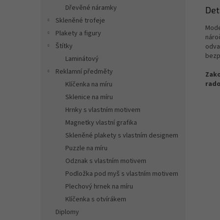
Dřevěné náramky
Det
Skleněné trofeje
Mode
Plakety a figury
nároč
Štítky
odva
bezp
Laminátový
Reklamní předměty
Zako
rado
Klíčenka na míru
Sklenice na míru
Hrnky s vlastním motivem
Magnetky vlastní grafika
Skleněné plakety s vlastním designem
Puzzle na míru
Odznak s vlastním motivem
Podložka pod myš s vlastním motivem
Plechový hrnek na míru
Klíčenka s otvírákem
Diplomy