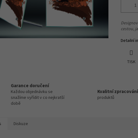
Designov
c
estou,
j
Detailní 
TISK
Garance doručení
Kvalitní zpracování
Každou objednávku se
snažíme vyřídit v co nejkratší
produktů
době
s
Diskuze