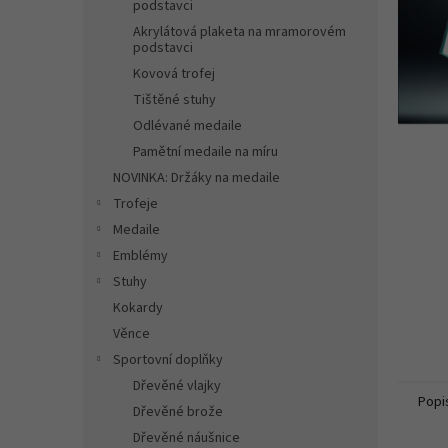
n
podstavci
e
Akrylátová plaketa na mramorovém
l
podstavci
Kovová trofej
Tištěné stuhy
Odlévané medaile
Pamětní medaile na míru
NOVINKA: Držáky na medaile
Trofeje
Medaile
Emblémy
Stuhy
Kokardy
Věnce
Sportovní doplňky
Dřevěné vlajky
Popi
Dřevěné brože
Dřevěné náušnice