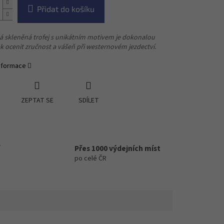
Přidat do košíku
á sk
leněn
á
trofe
j
s unikátním motivem
je
dok
onalou
ak
ocen
it
zru
čnost
a
vášeň při
westernové
m
jezd
ectví
.
informace
ZEPTAT SE
SDÍLET
Přes 1000 výdejních míst
po celé ČR