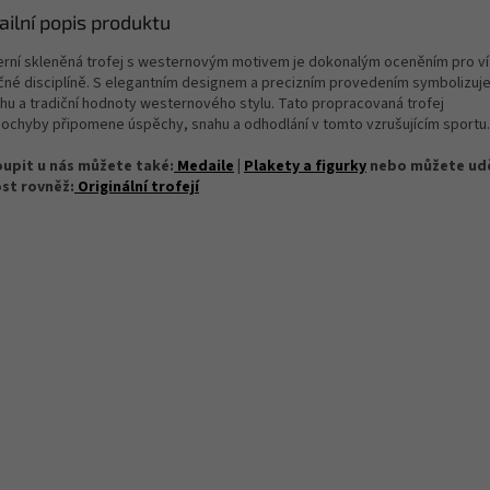
ailní popis produktu
rní skleněná trofej s westernovým motivem je dokonalým oceněním pro ví
né disciplíně. S
elegant
ním
design
em
a
prec
izním
provedením
symbolizuj
hu
a
tradi
ční
hod
noty
western
ového
stylu
.
T
ato
propracovaná
trofej
ochyby
připomene úspěchy, snahu a odhodlání
v
tomto
vz
rušuj
ícím
sportu.
upit u nás můžete také:
Medaile
|
Plakety a figurky
nebo můžete ud
st rovněž:
Originální trofejí