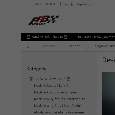
Přejít
+420 735 004 009
info@ppb-pohary.cz
na
obsah
🏆 ZAKÁZKOVÁ VÝROBA 🏆
NOVINKA: Držáky na med
Domů
Zaměření
Jezdectví
Designová skle
P
Desi
o
Přeskočit
s
Kategorie
kategorie
t
r
🏆 ZAKÁZKOVÁ VÝROBA 🏆
a
Medaile kovová kulatá
n
Medaile kovová šestiúhelník
n
í
Medaile akrylátová vlastní design
p
Medaile akrylátová šestiúhelník
a
Akrylátová plaketa na dřevěném