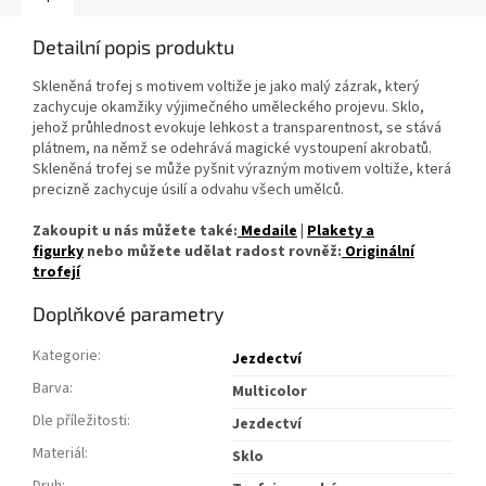
Detailní popis produktu
Skleněná trofej
s
motiv
em
volti
že
je
jako
malý
záz
rak,
který
zach
ycuje
ok
amžik
y
vý
jimeč
ného
um
ělecké
ho
proje
vu.
Sk
lo,
j
ehož
průh
lednost
ev
okuje
le
hkost
a
transparentnost,
se
stá
vá
pl
átnem
,
na
n
ěmž
se
odehr
ává
magické
vystou
pení
ak
robatů.
Skleněná trofej se může pyšnit výrazným motivem voltiže, která
precizně zachycuje
ú
silí
a
odvahu
všech
umělc
ů.
Zakoupit u nás můžete také:
Medaile
|
Plakety a
figurky
nebo můžete udělat radost rovněž:
Originální
trofejí
Doplňkové parametry
Kategorie
:
Jezdectví
Barva
:
Multicolor
Dle příležitosti
:
Jezdectví
Materiál
:
Sklo