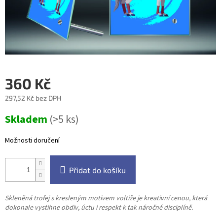
360 Kč
297,52 Kč bez DPH
Měrná
Skladem
(>5 ks)
cena:
Možnosti doručení
Přidat do košíku
Skleněná trofej s kresleným motivem voltiže je kreativní cenou, která
dokonale vystihne obdiv, úctu i respekt k tak náročné disciplíně.