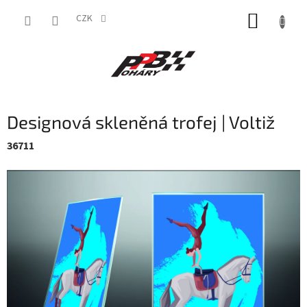
Přejít
NÁKUP
na
CZK
obsah
KOŠÍK
Designová skleněná trofej | Voltiž
36711