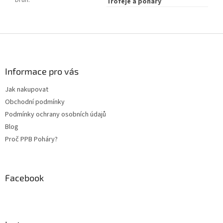
Druh
:
Trofeje a poháry
Z
á
p
a
Informace pro vás
t
Jak nakupovat
í
Obchodní podmínky
Podmínky ochrany osobních údajů
Blog
Proč PPB Poháry?
Facebook