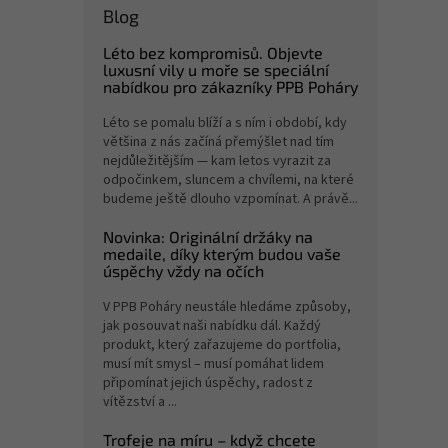
Blog
Léto bez kompromisů. Objevte
luxusní vily u moře se speciální
nabídkou pro zákazníky PPB Poháry
Léto se pomalu blíží a s ním i období, kdy
většina z nás začíná přemýšlet nad tím
nejdůležitějším — kam letos vyrazit za
odpočinkem, sluncem a chvílemi, na které
budeme ještě dlouho vzpomínat. A právě...
Novinka: Originální držáky na
medaile, díky kterým budou vaše
úspěchy vždy na očích
V PPB Poháry neustále hledáme způsoby,
jak posouvat naši nabídku dál. Každý
produkt, který zařazujeme do portfolia,
musí mít smysl – musí pomáhat lidem
připomínat jejich úspěchy, radost z
vítězství a ...
Trofeje na míru – když chcete