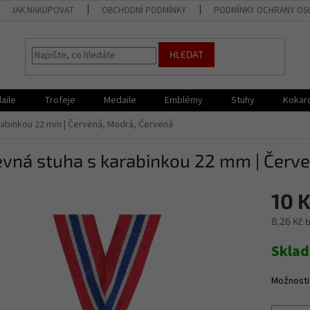
JAK NAKUPOVAT
OBCHODNÍ PODMÍNKY
PODMÍNKY OCHRANY OS
HLEDAT
aile
Trofeje
Medaile
Emblémy
Stuhy
Kokar
rabinkou 22 mm | Červená, Modrá, Červená
vná stuha s karabinkou 22 mm | Červ
10 
8,26 Kč 
Měrná
Skla
cena:
Možnosti