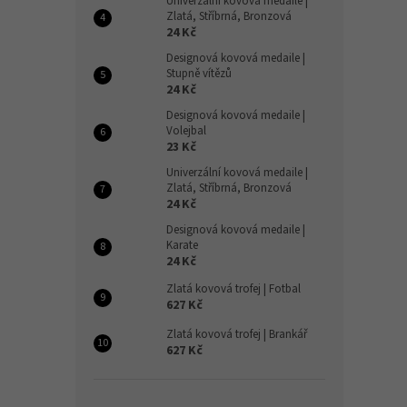
Univerzální kovová medaile |
Zlatá, Stříbrná, Bronzová
24 Kč
Designová kovová medaile |
Stupně vítězů
24 Kč
Designová kovová medaile |
Volejbal
23 Kč
Univerzální kovová medaile |
Zlatá, Stříbrná, Bronzová
24 Kč
Designová kovová medaile |
Karate
24 Kč
Zlatá kovová trofej | Fotbal
627 Kč
Zlatá kovová trofej | Brankář
627 Kč