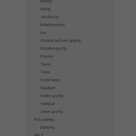
Hobby
Hokej
Jezdectví
Kolektivní hry
Lov
Ostatní míčové sporty
Ostatní sporty
Plavání
Tanec
Tenis
Stolní tenis
Studium
Vodní sporty
Volejbal
Zimní sporty
Psí známky
Diplomy
AKCE