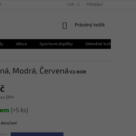
OBNÍCH ÚDAJŮ
BLOG
PROČ PPB POHÁRY?
CZK
Přihlášení
NÁKUPNÍ
Prázdný košík
KOŠÍK
dy
Věnce
Sportovní doplňky
Skleněné trofeje
Plak
ená, Modrá, Červená
V2-NOR
Kč
bez DPH
dem
(>5 ks)
 doručení