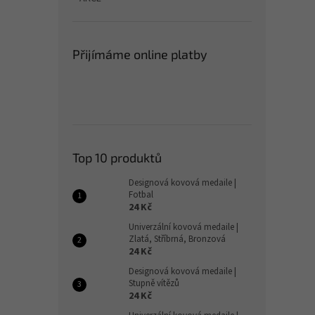
Přijímáme online platby
Top 10 produktů
Designová kovová medaile |
Fotbal
24 Kč
Univerzální kovová medaile |
Zlatá, Stříbrná, Bronzová
24 Kč
Designová kovová medaile |
Stupně vítězů
24 Kč