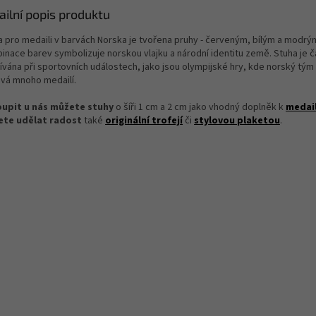
ailní popis produktu
a pro medaili v barvách Norska je tvořena pruhy - červeným, bílým a modrý
inace barev symbolizuje norskou vlajku a národní identitu země. Stuha je 
ívána při sportovních událostech, jako jsou olympijské hry, kde norský tým
ává mnoho medailí.
upit u nás můžete stuhy
o šíři 1 cm a 2 cm jako vhodný doplněk k
medail
te udělat radost
také
originální trofejí
či
stylovou plaketou
.