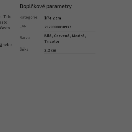
Doplňkové parametry
m. Tato
Kategorie
:
šíře 2 cm
často
EAN
:
2920908830937
 často
Bílá, Červená, Modrá,
Barva
:
Tricolor
i
nebo
Šířka
:
2,2 cm