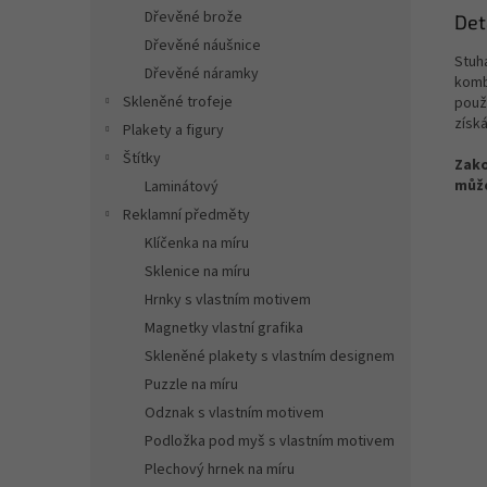
Dřevěné brože
Det
Dřevěné náušnice
Stuh
Dřevěné náramky
komb
Skleněné trofeje
použ
získ
Plakety a figury
Štítky
Zako
může
Laminátový
Reklamní předměty
Klíčenka na míru
Sklenice na míru
Hrnky s vlastním motivem
Magnetky vlastní grafika
Skleněné plakety s vlastním designem
Puzzle na míru
Odznak s vlastním motivem
Podložka pod myš s vlastním motivem
Plechový hrnek na míru