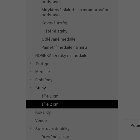
n
podstavci
e
Akrylátová plaketa na mramorovém
l
podstavci
Kovová trofej
Tištěné stuhy
Odlévané medaile
Pamětní medaile na míru
NOVINKA: Držáky na medaile
Trofeje
Medaile
Emblémy
Stuhy
šíře 1 cm
šíře 2 cm
Kokardy
Věnce
Popi
Sportovní doplňky
Dřevěné vlajky