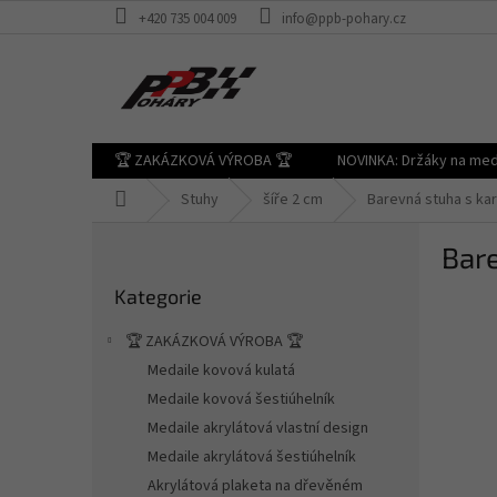
Přejít
+420 735 004 009
info@ppb-pohary.cz
na
obsah
🏆 ZAKÁZKOVÁ VÝROBA 🏆
NOVINKA: Držáky na med
Domů
Stuhy
šíře 2 cm
Barevná stuha s ka
P
Bare
o
Přeskočit
s
Kategorie
kategorie
t
r
🏆 ZAKÁZKOVÁ VÝROBA 🏆
a
Medaile kovová kulatá
n
Medaile kovová šestiúhelník
n
í
Medaile akrylátová vlastní design
p
Medaile akrylátová šestiúhelník
a
Akrylátová plaketa na dřevěném