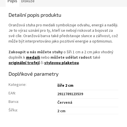
Popis
Diskuze
Detailní popis produktu
Oranžová stuha pro medaili symbolizuje odvahu, energii a naději.
Je to výraz uznání pro ty, kteří se nebojí riskovat a bojovat za
své cíle. Oranžová barva také představuje slunce a zářivost, což
může být interpretováno jako pozitivní energie a optimismus.
Zakoupit u nás můžete stuhy
o šíři 1 cm a 2 cm jako vhodný
doplněk k
medaili
nebo
můžete udělat radost
také
originální trofejí
či
stylovou plaketou
.
Doplňkové parametry
Kategorie
:
šíře 2 cm
EAN
:
2911789123539
Barva
:
Červená
Šířka
:
2 cm