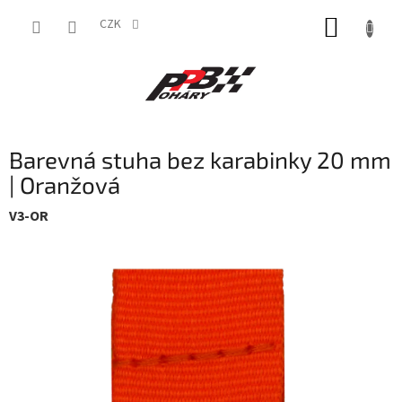
Přejít
NÁKUP
na
CZK
obsah
KOŠÍK
Barevná stuha bez karabinky 20 mm
| Oranžová
V3-OR