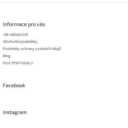
Z
á
p
a
Informace pro vás
t
Jak nakupovat
í
Obchodní podmínky
Podmínky ochrany osobních údajů
Blog
Proč PPB Poháry?
Facebook
Instagram