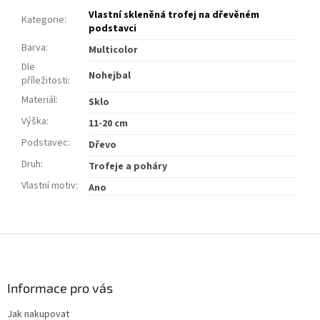
Vlastní skleněná trofej na dřevěném
Kategorie
:
podstavci
Barva
:
Multicolor
Dle
Nohejbal
příležitosti
:
Materiál
:
Sklo
Výška
:
11-20 cm
Podstavec
:
Dřevo
Druh
:
Trofeje a poháry
Vlastní motiv
:
Ano
Z
á
p
a
Informace pro vás
t
Jak nakupovat
í