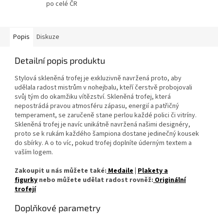
po celé ČR
Popis
Diskuze
Detailní popis produktu
Stylová skleněná trofej je exkluzivně navržená proto, aby
udělala radost mistrům v nohejbalu, kteří čerstvě probojovali
svůj tým do okamžiku vítězství. Skleněná trofej, která
nepostrádá pravou atmosféru zápasu, energií a patřičný
temperament, se zaručeně stane perlou každé polici či vitríny.
Skleněná trofej je navíc unikátně navržená našimi designéry,
proto se k rukám každého šampiona dostane jedinečný kousek
do sbírky. A o to víc, pokud trofej doplníte úderným textem a
vaším logem.
Zakoupit u nás můžete také:
Medaile
|
Plakety a
figurky
nebo můžete udělat radost rovněž:
Originální
trofejí
Doplňkové parametry