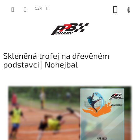
Přejít
NÁKUP
na
CZK
obsah
KOŠÍK
Skleněná trofej na dřevěném
podstavci | Nohejbal