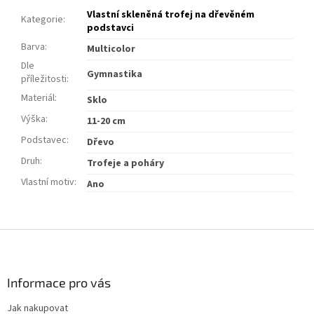
Vlastní skleněná trofej na dřevěném
Kategorie
:
podstavci
Barva
:
Multicolor
Dle
Gymnastika
příležitosti
:
Materiál
:
Sklo
Výška
:
11-20 cm
Podstavec
:
Dřevo
Druh
:
Trofeje a poháry
Vlastní motiv
:
Ano
Z
á
p
a
Informace pro vás
t
Jak nakupovat
í