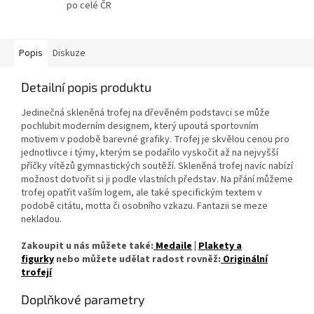
po celé ČR
Popis
Diskuze
Detailní popis produktu
Jedinečná skleněná trofej na dřevěném podstavci se může
pochlubit moderním designem, který upoutá sportovním
motivem v podobě barevné grafiky. Trofej je skvělou cenou pro
jednotlivce i týmy, kterým se podařilo vyskočit až na nejvyšší
příčky vítězů gymnastických soutěží. Skleněná trofej navíc nabízí
možnost dotvořit si ji podle vlastních představ. Na přání můžeme
trofej opatřit vaším logem, ale také specifickým textem v
podobě citátu, motta či osobního vzkazu. Fantazii se meze
nekladou.
Zakoupit u nás můžete také:
Medaile
|
Plakety a
figurky
nebo můžete udělat radost rovněž:
Originální
trofejí
Doplňkové parametry