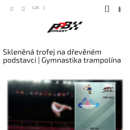
Přejít
NÁKUP
na
CZK
obsah
KOŠÍK
Skleněná trofej na dřevěném
podstavci | Gymnastika trampolína