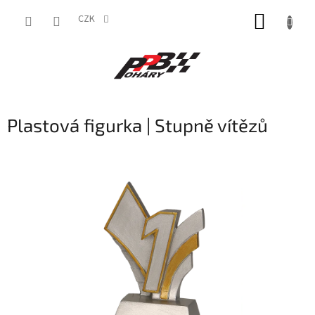
Přejít
NÁKUP
na
CZK
obsah
KOŠÍK
Plastová figurka | Stupně vítězů