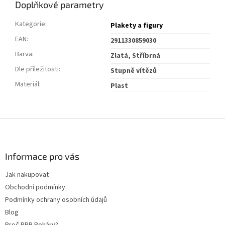
Doplňkové parametry
Kategorie
:
Plakety a figury
EAN
:
2911330859030
Barva
:
Zlatá, Stříbrná
Dle příležitosti
:
Stupně vítězů
Materiál
:
Plast
Z
á
p
a
Informace pro vás
t
Jak nakupovat
í
Obchodní podmínky
Podmínky ochrany osobních údajů
Blog