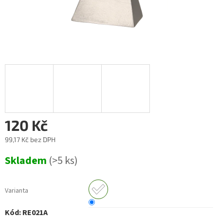
120 Kč
99,17 Kč
bez DPH
Měrná
Skladem
(>5 ks)
cena:
Varianta
Kód:
RE021A