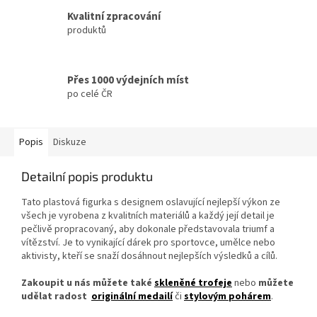
Kvalitní zpracování
produktů
Přes 1000 výdejních míst
po celé ČR
Popis
Diskuze
Detailní popis produktu
Tato plastová figurka s designem oslavující nejlepší výkon ze
všech je vyrobena z kvalitních materiálů a každý její detail je
pečlivě propracovaný, aby dokonale představovala triumf a
vítězství. Je to vynikající dárek pro sportovce, umělce nebo
aktivisty, kteří se snaží dosáhnout nejlepších výsledků a cílů.
Zakoupit u nás můžete také
skleněné trofeje
nebo
můžete
udělat radost
originální medailí
či
stylovým pohárem
.