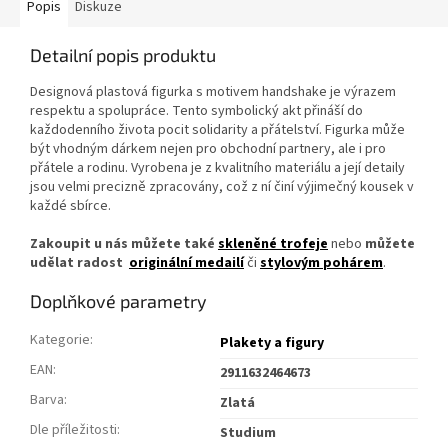
Popis
Diskuze
Detailní popis produktu
Designová plastová figurka s motivem handshake je výrazem
respektu a spolupráce. Tento symbolický akt přináší do
každodenního života pocit solidarity a přátelství. Figurka může
být vhodným dárkem nejen pro obchodní partnery, ale i pro
přátele a rodinu. Vyrobena je z kvalitního materiálu a její detaily
jsou velmi precizně zpracovány, což z ní činí výjimečný kousek v
každé sbírce.
Zakoupit u nás můžete také
skleněné trofeje
nebo
můžete
udělat radost
originální medailí
či
stylovým pohárem
.
Doplňkové parametry
Kategorie
:
Plakety a figury
EAN
:
2911632464673
Barva
:
Zlatá
Dle příležitosti
:
Studium