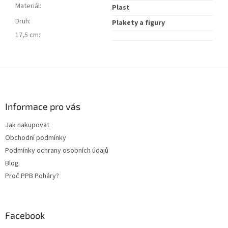
Materiál
:
Plast
Druh
:
Plakety a figury
17,5 cm
:
Z
á
p
a
Informace pro vás
t
Jak nakupovat
í
Obchodní podmínky
Podmínky ochrany osobních údajů
Blog
Proč PPB Poháry?
Facebook