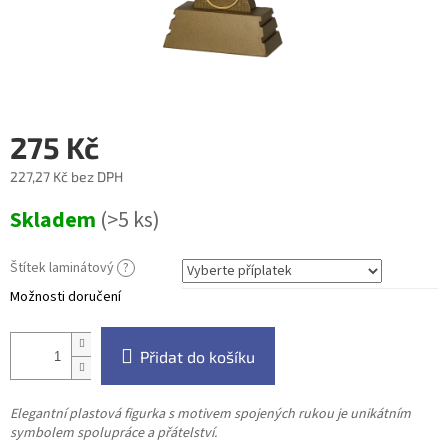
275 Kč
227,27 Kč
bez DPH
Měrná
Skladem
(>5 ks)
cena:
Štítek laminátový
?
Možnosti doručení
Přidat do košíku
Elegantní plastová figurka s motivem spojených rukou je unikátním
symbolem spolupráce a přátelství.