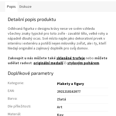
Popis
Diskuze
Detailní popis produktu
Odlévaná figurka v designu krávy nese ve svém vzhledu
všechny znaky typické pro toto zvíře - zavalité tělo, velké rohy a
nápadně dlouhý ocas. Své místo najde jako dekorativní prvek v
interiéru i exteriéru a potěší nejen milovníky zvířat, ale i ty, kteří
hledají originální a zajímavý doplněk pro svůj domov.
Zakoupit u nás můžete také
skleněné trofeje
nebo
můžete
udělat radost
originální medailí
či
stylovým pohárem
.
Doplňkové parametry
Kategorie
:
Plakety a figury
EAN
:
2921218162077
Barva
:
Zlatá
Dle příležitosti
:
Art
Materiál
:
Kov