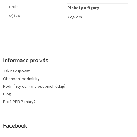
Druh
:
Plakety a figury
Výška
:
22,5 cm
Z
á
p
a
Informace pro vás
t
Jak nakupovat
í
Obchodní podmínky
Podmínky ochrany osobních údajů
Blog
Proč PPB Poháry?
Facebook