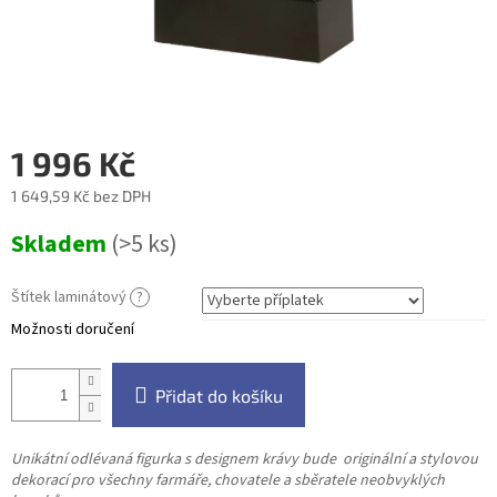
1 996 Kč
1 649,59 Kč
bez DPH
Měrná
Skladem
(>5 ks)
cena:
Štítek laminátový
?
Možnosti doručení
Přidat do košíku
Unikátní odlévaná figurka s designem krávy bude originální a stylovou
dekorací pro všechny farmáře, chovatele a sběratele neobvyklých