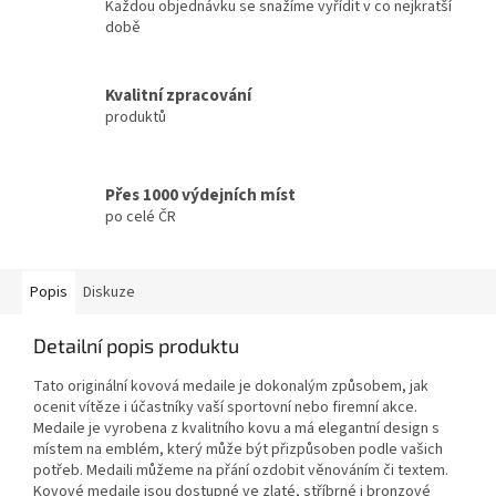
Každou objednávku se snažíme vyřídit v co nejkratší
době
Kvalitní zpracování
produktů
Přes 1000 výdejních míst
po celé ČR
Popis
Diskuze
Detailní popis produktu
Tato originální kovová medaile je dokonalým způsobem, jak
ocenit vítěze i účastníky vaší sportovní nebo firemní akce.
Medaile je vyrobena z kvalitního kovu a má elegantní design s
místem na emblém, který může být přizpůsoben podle vašich
potřeb.
Medaili můžeme na přání ozdobit věnováním či textem.
Kovové medaile jsou dostupné ve zlaté, stříbrné i bronzové