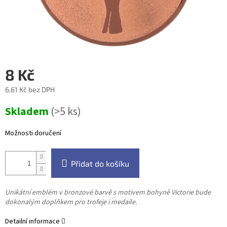
8 Kč
6,61 Kč bez DPH
Měrná
Skladem
(>5 ks)
cena:
Možnosti doručení
Přidat do košíku
Unikátní emblém v bronzové barvě s motivem bohyně Victorie bude
dokonalým doplňkem pro trofeje i medaile.
Detailní informace