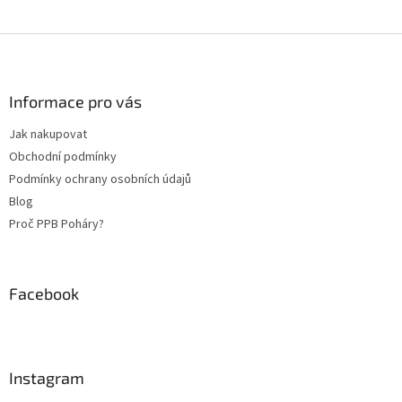
Z
á
p
a
Informace pro vás
t
Jak nakupovat
í
Obchodní podmínky
Podmínky ochrany osobních údajů
Blog
Proč PPB Poháry?
Facebook
Instagram