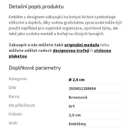
Detailní popis produktu
Emblém s designem odkazující na bohyni Victorii symbolizuje
vítězství a úspěch, díky svému grafickému zpracování může být
použit například pro vojenské organizace, sportovní týmy, ale
také jako ozdoba medailí a trofejí na různých turnajích.
Zakoupit u nás můžete také
originální medaile
nebo
můžete udělat radost
designovou trofejí
či
stylovou
plaketou
.
Doplňkové parametry
Kategorie
:
Ø 2,5 cm
EAN
:
2920011288694
Barva
:
Bronzová
Dle příležitosti
:
Art
Průměr
:
2,5 cm
Druh
:
Emblémy