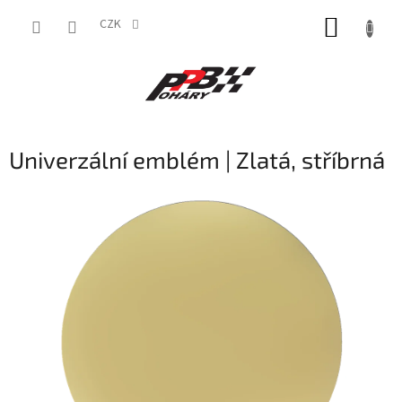
Přejít
NÁKUP
na
CZK
obsah
KOŠÍK
Univerzální emblém | Zlatá, stříbrná