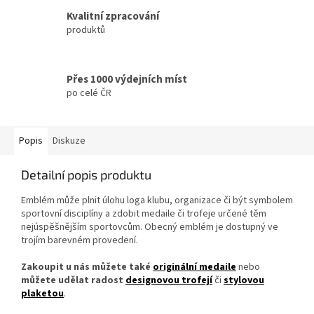
Kvalitní zpracování
produktů
Přes 1000 výdejních míst
po celé ČR
Popis
Diskuze
Detailní popis produktu
Emblém může plnit úlohu loga klubu, organizace či být symbolem
sportovní disciplíny a zdobit medaile či trofeje určené těm
nejúspěšnějším sportovcům. Obecný emblém je dostupný ve
trojím barevném provedení.
Zakoupit u nás můžete také
originální medaile
nebo
můžete udělat radost
designovou trofejí
či
stylovou
plaketou
.