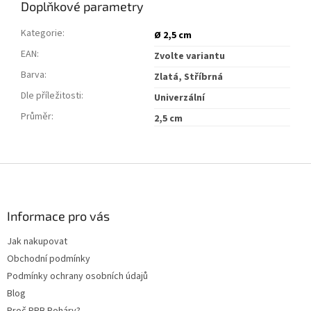
Doplňkové parametry
Kategorie
:
Ø 2,5 cm
EAN
:
Zvolte variantu
Barva
:
Zlatá, Stříbrná
Dle příležitosti
:
Univerzální
Průměr
:
2,5 cm
Z
á
p
a
Informace pro vás
t
Jak nakupovat
í
Obchodní podmínky
Podmínky ochrany osobních údajů
Blog