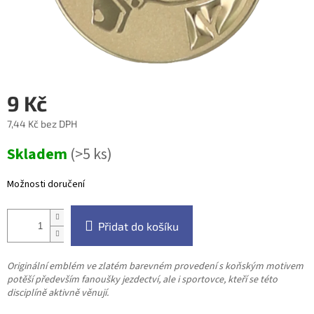
9 Kč
7,44 Kč bez DPH
Měrná
Skladem
(>5 ks)
cena:
Možnosti doručení
Přidat do košíku
Originální emblém ve zlatém barevném provedení s koňským motivem
potěší především fanoušky jezdectví, ale i sportovce, kteří se této
disciplíně aktivně věnují.