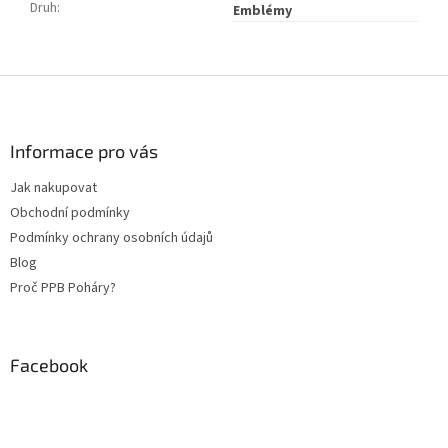
Druh
:
Emblémy
Z
á
p
a
Informace pro vás
t
Jak nakupovat
í
Obchodní podmínky
Podmínky ochrany osobních údajů
Blog
Proč PPB Poháry?
Facebook