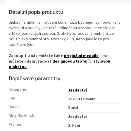
Detailní popis produktu
Unikátní emblém s motivem koně může být nejen symbolem síly,
rychlosti a odvahy, ale také jedinečnou ozdobou medaile pro
vítěze jezdeckých soutěží. Graficky zpracovaný emblém lze
použít jako symbol pro jezdecký klub, nebo jako logo pro
sportovní tým.
Zakoupit u nás můžete také
originální medaile
nebo
můžete udělat radost
designovou trofejí
či
stylovou
plaketou
.
Doplňkové parametry
Kategorie
:
Jezdectví
EAN
:
2920011296002
Barva
:
Zlatá
Dle příležitosti
:
Jezdectví
Průměr
:
2,5 cm