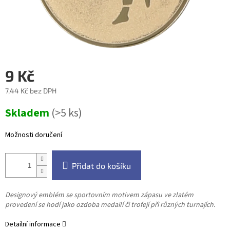
9 Kč
7,44 Kč bez DPH
Měrná
Skladem
(>5 ks)
cena:
Možnosti doručení
Přidat do košíku
Designový emblém se sportovním motivem zápasu ve zlatém
provedení se hodí jako ozdoba medailí či trofejí při různých turnajích.
Detailní informace