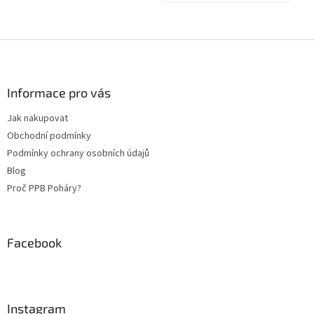
Z
á
p
a
Informace pro vás
t
Jak nakupovat
í
Obchodní podmínky
Podmínky ochrany osobních údajů
Blog
Proč PPB Poháry?
Facebook
Instagram