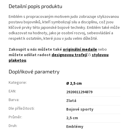
Detailní popis produktu
Emblém s propracovaným motivem judo zobrazuje stylizovanou
postavu bojovníků, kteří symbolizují silu a disciplínu, což jsou
klíčové prvky této japonské bojové techniky. Emblém také může
odkazovat na hodnoty, jako je osobní rozvoj, sebeovládání a
respekt k ostatním, které jsou v judu velmi důležité.
Zakoupit u nás můžete také
originální medaile
nebo
můžete udělat radost
designovou trofejí
či
stylovou
plaketou
.
Doplňkové parametry
Kategorie
:
Ø 2,5 cm
EAN
:
2920011294879
Barva
:
Zlatá
Dle příležitosti
:
Bojové sporty
Průměr
:
2,5 cm
Druh
:
Emblémy