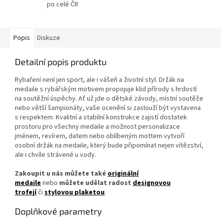
po celé ČR
Popis
Diskuze
Detailní popis produktu
Rybaření není jen sport, ale i vášeň a životní styl. Držák na
medaile s rybářským motivem propojuje klid přírody s hrdostí
na soutěžní úspěchy. Ať už jde o dětské závody, místní soutěže
nebo větší šampionáty, vaše ocenění si zaslouží být vystavena
s respektem. Kvalitní a stabilní konstrukce zajistí dostatek
prostoru pro všechny medaile a možnost personalizace
jménem, revírem, datem nebo oblíbeným mottem vytvoří
osobní držák na medaile, který bude připomínat nejen vítězství,
ale i chvíle strávené u vody.
Zakoupit u nás můžete také
originální
medaile
nebo
můžete udělat radost
designovou
trofejí
či
stylovou plaketou
.
Doplňkové parametry