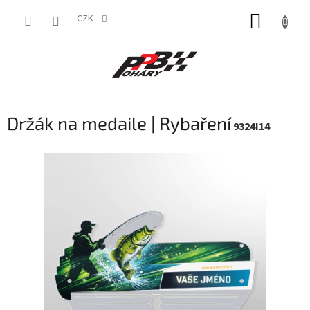
Přejít
NÁKUP
na
CZK
obsah
KOŠÍK
Držák na medaile | Rybaření
9324I14