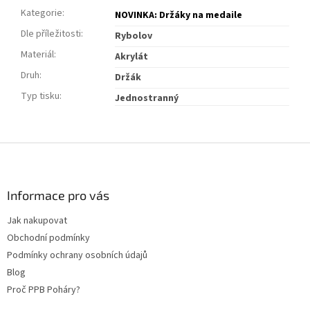
Kategorie
:
NOVINKA: Držáky na medaile
Dle příležitosti
:
Rybolov
Materiál
:
Akrylát
Druh
:
Držák
Typ tisku
:
Jednostranný
Z
á
p
a
Informace pro vás
t
Jak nakupovat
í
Obchodní podmínky
Podmínky ochrany osobních údajů
Blog
Proč PPB Poháry?