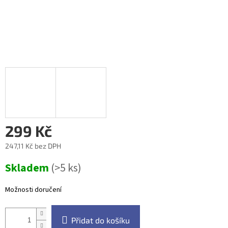
299 Kč
247,11 Kč bez DPH
Měrná
Skladem
(>5 ks)
cena:
Možnosti doručení
Přidat do košíku