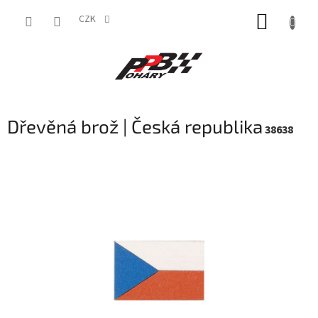
Přejít
NÁKUP
na
CZK
obsah
KOŠÍK
Dřevěná brož | Česká republika
38638