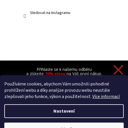
Sledovat na Instagramu
Přihlaste se k našemu odběru
a získejte
10% slevu
na Váš první nákup.
Používáme cookies, abychom Vám umožnili pohodlné
prohlížení webu a díky analýze provozu webu neustále
zlepšovali jeho funkce, výkon a použitelnost.
Více informací
Chci novinky a 10% slevu
Zásady zpracování osobních údajů
Nastavení
Vytvořil Shoptet