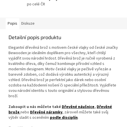
po celé ČR
Popis
Diskuze
Detailní popis produktu
Elegantní dřevěná brož s motivem české vlajky od české značky
Bewooden je ideálním doplňkem pro všechny, kteří chtějí
vyjádřit svou národní hrdost. Dřevěná brož je ručně vyrobená z
kvalitního dřeva, díky čemuž kombinuje přírodní vzhled s
moderním designem. Motiv české vlajky je pečlivě vyřezán a
barevně zdoben, což dodává výrobku autentický a výrazný
vzhled. Dřevěná brož je perfektní jako dárek nebo osobní
ozdoba na každodenní nošení či speciální příležitosti. Vyjádřete
svou národní identitu s touto originální a stylovou dřevěnou
broží.
Zakoupit u nás můžete také
Dřevěné náušnice
,
Dřevěné
brože
nebo
Dřevěné náramky
, zároveň můžete také svůj
výběr sladit s oceněním
podle disciplín
.