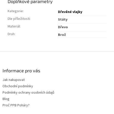
Doplňkové parametry
Kategorie
:
Dřevěné vlajky
Dle příležitosti
:
Státy
Materiál
:
Dřevo
Druh
:
Brož
Z
á
p
a
Informace pro vás
t
Jak nakupovat
í
Obchodní podmínky
Podmínky ochrany osobních údajů
Blog
Proč PPB Poháry?