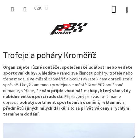
Přejít
NÁKUP
na
CZK
obsah
KOŠÍK
Trofeje a poháry Kroměříž
Organizujete různé soutěže, společenské události nebo vedete
sportovní kluby?
A hledáte v rámci své činnosti poháry, trofeje nebo
třeba medaile ve městě Kroměříž a okolí? Pak jste k nám dorazili zcela
správně. I když kamennou prodejnu ve městě Kroměříž současně
nemáme, věříme, že
vám přijde vhod náš e-shop, který vám vždy
nabídne velkou porci radosti.
Připravený pro vás totiž máme
opravdu
bohatý sortiment sportovních ocenění, reklamních
předmětů i jiných milých dárků
, a to za
přívětivé ceny s rychlým
termínem dodání.