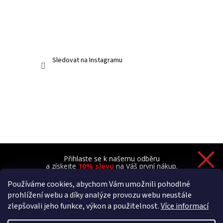
Sledovat na Instagramu
Přihlaste se k našemu odběru
a získejte
10% slevu
na Váš první nákup.
Používáme cookies, abychom Vám umožnili pohodlné
prohlížení webu a díky analýze provozu webu neustále
zlepšovali jeho funkce, výkon a použitelnost.
Více informací
Chci novinky a 10% slevu