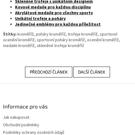
Skleněné trofeje s unikátním designem
Kovové medaile pro každou disciplínu
Akrylátové medaile pro všechny sporty
Unikátní trofeje a poháry
Jedinečné emblémy pro každou příležitost
Štítky:
kroměříž, poháry kroměříž, trofeje kroměříž, sportovní
ocenění kroměříž, sportovní poháry kroměříž, ocenění kroměříž,
medaile kroměříž, skleněné trofeje kroměříž
PŘEDCHOZÍ ČLÁNEK
DALŠÍ ČLÁNEK
Z
á
p
a
Informace pro vás
t
Jak nakupovat
í
Obchodní podmínky
Podmínky ochrany osobních údajů