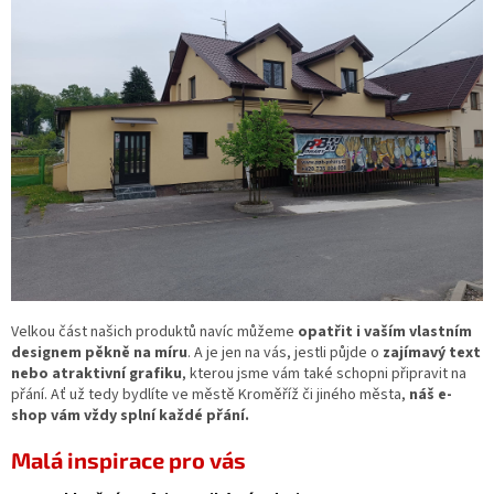
Velkou část našich produktů navíc můžeme
opatřit i vaším vlastním
designem pěkně na míru
. A je jen na vás, jestli půjde o
zajímavý text
nebo atraktivní grafiku
, kterou jsme vám také schopni připravit na
přání. Ať už tedy bydlíte ve městě Kroměříž či jiného města,
náš e-
shop vám vždy splní každé přání.
Malá inspirace pro vás