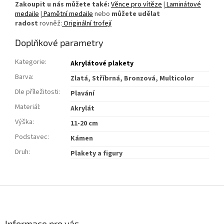
Zakoupit u nás můžete také:
Věnce pro vítěze
|
Laminátové
medaile
|
Pamětní medaile
nebo
můžete udělat
radost
rovněž:
Originální trofejí
Doplňkové parametry
Kategorie
:
Akrylátové plakety
Barva
:
Zlatá, Stříbrná, Bronzová, Multicolor
Dle příležitosti
:
Plavání
Materiál
:
Akrylát
Výška
:
11-20 cm
Podstavec
:
Kámen
Druh
:
Plakety a figury
Z
á
p
a
Informace pro vás