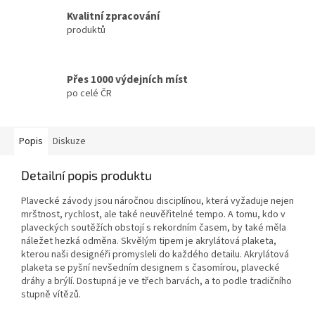
Kvalitní zpracování
produktů
Přes 1000 výdejních míst
po celé ČR
Popis
Diskuze
Detailní popis produktu
Plavecké závody jsou náročnou disciplínou, která vyžaduje nejen
mrštnost, rychlost, ale také neuvěřitelné tempo. A tomu, kdo v
plaveckých soutěžích obstojí s rekordním časem, by také měla
náležet hezká odměna. Skvělým tipem je akrylátová plaketa,
kterou naši designéři promysleli do každého detailu. Akrylátová
plaketa se pyšní nevšedním designem s časomírou, plavecké
dráhy a brýlí. Dostupná je ve třech barvách, a to podle tradičního
stupně vítězů.