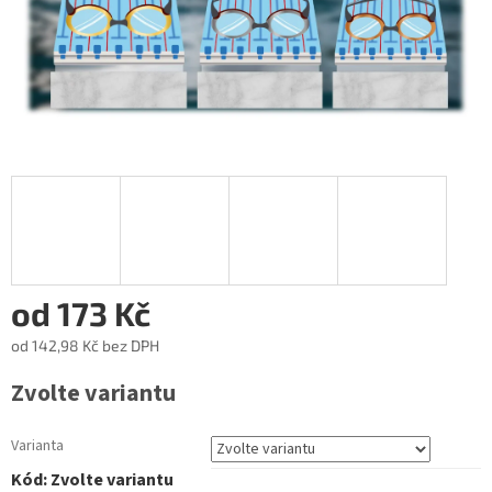
od
173 Kč
od
142,98 Kč
bez DPH
Měrná
Zvolte variantu
cena:
Varianta
Kód:
Zvolte variantu