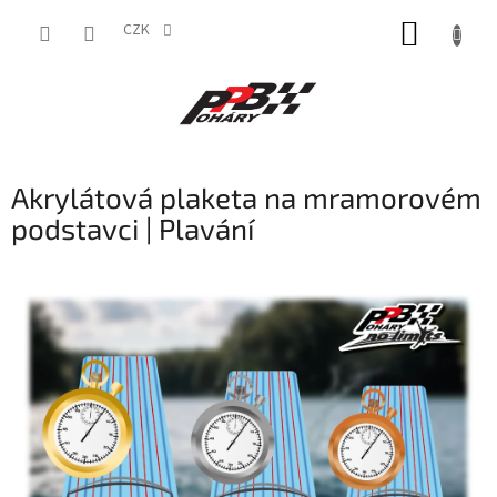
Přejít
NÁKUP
na
CZK
obsah
KOŠÍK
Akrylátová plaketa na mramorovém
podstavci | Plavání