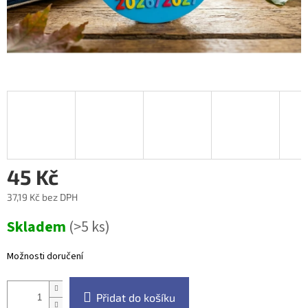
45 Kč
37,19 Kč bez DPH
Měrná
Skladem
(>5 ks)
cena:
Možnosti doručení
Přidat do košíku