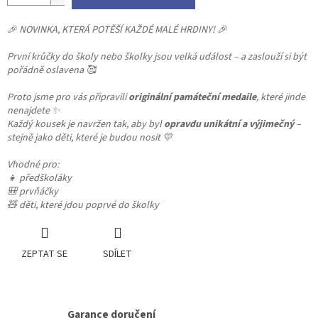
🎉 NOVINKA, KTERÁ POTĚŠÍ KAŽDÉ MALÉ HRDINY! 🎉
První krůčky do školy nebo školky jsou velká událost – a zaslouží si být
pořádně oslavena 🥰
Proto jsme pro vás připravili
originální památeční medaile
, které jinde
nenajdete ✨
Každý kousek je navržen tak, aby byl
opravdu unikátní a výjimečný
–
stejně jako děti, které je budou nosit 💛
Vhodné pro:
👧 předškoláky
🎒 prvňáčky
🧸 děti, které jdou poprvé do školky
ZEPTAT SE
SDÍLET
Garance doručení