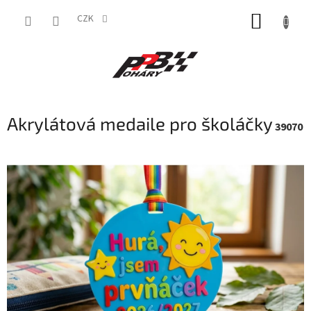
Přejít
NÁKUP
na
CZK
obsah
KOŠÍK
Akrylátová medaile pro školáčky
39070