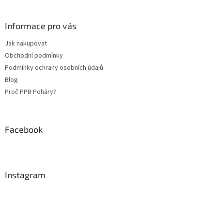
á
p
a
Informace pro vás
t
Jak nakupovat
í
Obchodní podmínky
Podmínky ochrany osobních údajů
Blog
Proč PPB Poháry?
Facebook
Instagram